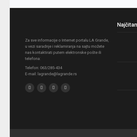
Najčitan
Za sve informacije o Internet portalu LA Grande,
u vezi saradnje i reklamiranja na sajtu možete
nas kontaktirati putem elektronske pošte ili
telefona:
Telefon: 063/285-434
E-mail: lagrande@lagrande.rs