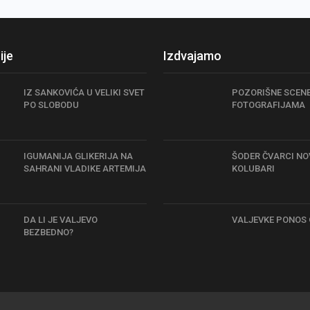
ije
Izdvajamo
IZ SANKOVIĆA U VELIKI SVET
POZORIŠNE SCEN
PO SLOBODU
FOTOGRAFIJAMA
IGUMANIJA GLIKERIJA NA
ŠODER ČVARCI NO
SAHRANI VLADIKE ARTEMIJA
KOLUBARI
DA LI JE VALJEVO
VALJEVKE PONOS
BEZBEDNO?