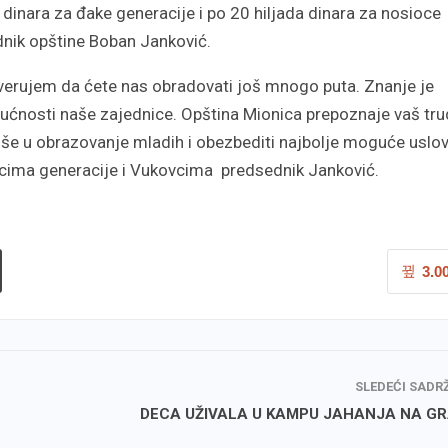
JUNAKA KOŠAR
dinara za đake generacije i po 20 hiljada dinara za nosioce
nik opštine Boban Janković.
verujem da ćete nas obradovati još mnogo puta. Znanje je
ućnosti naše zajednice. Opština Mionica prepoznaje vaš trud
više u obrazovanje mladih i obezbediti najbolje moguće uslo
đacima generacije i Vukovcima predsednik Janković.
3.0
SLEDEĆI SADR
DECA UŽIVALA U KAMPU JAHANJA NA G