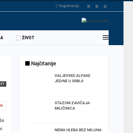
Registracija
DA
ŽIVOT
Najčitanije
TOMIR
VALJEVSKE ALPAKE
SELA
JEDINE U SRBIJI
EST
A SA
STAZOM ZAVIČAJA-
06
MILIČINICA
da
ni
U
NEMA HLEBA BEZ MILUNA