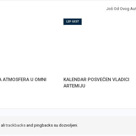
Još Od Ovog Au
LEP GEST
A ATMOSFERA U OMNI
KALENDAR POSVEĆEN VLADICI
ARTEMIJU
 ali
trackbacks
and pingbacks su dozvoljeni.