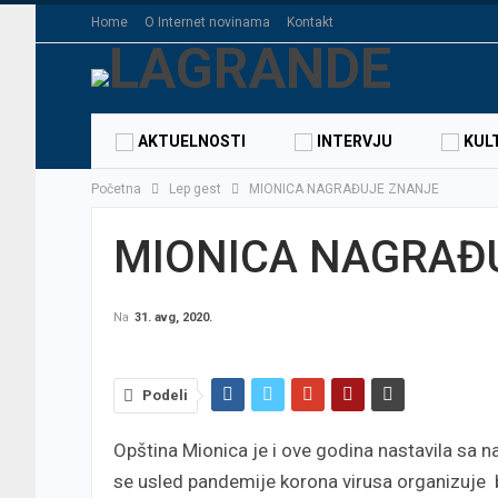
Home
O Internet novinama
Kontakt
AKTUELNOSTI
INTERVJU
KUL
Početna
Lep gest
MIONICA NAGRAĐUJE ZNANJE
MIONICA NAGRAĐ
Na
31. avg, 2020.
Podeli
Opština Mionica je i ove godina nastavila sa
se usled pandemije korona virusa organizuje b