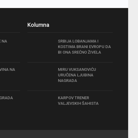
Kolumna
E NA
SRBIJA LOBANJAMA I
KOSTIMA BRANI EVROPU DA
BI ONA SREĆNO ŽIVELA
VINA NA
MIRU VUKSANOVIĆU
URUČENA LJUBINA
NAGRADA
 GRADA
KARPOV TRENER
VALJEVSKIH ŠAHISTA