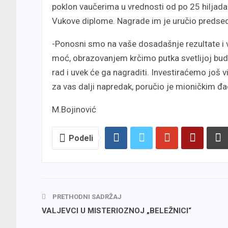
poklon vaučerima u vrednosti od po 25 hiljada 
Vukove diplome. Nagrade im je uručio predsed
-Ponosni smo na vaše dosadašnje rezultate i 
moć, obrazovanjem krčimo putka svetlijoj bud
rad i uvek će ga nagraditi. Investiraćemo još 
za vas dalji napredak, poručio je mioničkim 
M.Bojinović
Podeli
PRETHODNI SADRŽAJ
VALJEVCI U MISTERIOZNOJ „BELEŽNICI“