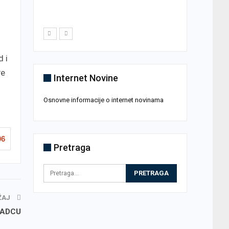
A
 i
ve
Internet Novine
Osnovne informacije o internet novinama
06
Pretraga
ŽAJ
RADCU