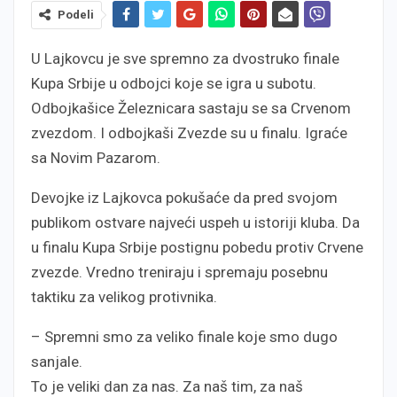
Podeli
U Lajkovcu je sve spremno za dvostruko finale
Kupa Srbije u odbojci koje se igra u subotu.
Odbojkašice Železnicara sastaju se sa Crvenom
zvezdom. I odbojkaši Zvezde su u finalu. Igraće
sa Novim Pazarom.
Devojke iz Lajkovca pokušaće da pred svojom
publikom ostvare najveći uspeh u istoriji kluba. Da
u finalu Kupa Srbije postignu pobedu protiv Crvene
zvezde. Vredno treniraju i spremaju posebnu
taktiku za velikog protivnika.
– Spremni smo za veliko finale koje smo dugo
sanjale.
To je veliki dan za nas. Za naš tim, za naš