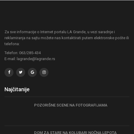
Za sve informacije o Internet portalu LA Grande, u vezi saradnje i
reklamiranja na sajtu možete nas kontaktirati putem elektronske pošte ili
telefona:
Telefon: 063/285-434
E-mail: lagrande@lagrande.rs
Najčitanije
POZORIŠNE SCENE NA FOTOGRAFIJAMA
DOM ZA STARE NA KOLUBARI NOĆNA LEPOTA