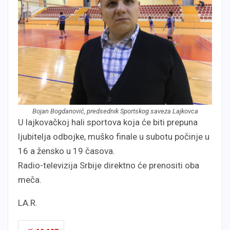
Bojan Bogdanović, predsednik Sportskog saveza Lajkovca
U lajkovačkoj hali sportova koja će biti prepuna
ljubitelja odbojke, muško finale u subotu počinje u
16 a žensko u 19 časova.
Radio-televizija Srbije direktno će prenositi oba
meča.
LA.R.