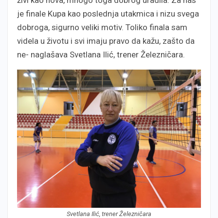
živi kao nova, mnogo toga dobrog uradila. Za nas
je finale Kupa kao poslednja utakmica i nizu svega
dobroga, sigurno veliki motiv. Toliko finala sam
videla u životu i svi imaju pravo da kažu, zašto da
ne- naglašava Svetlana Ilić, trener Železničara.
Svetlana Ilić, trener Železničara