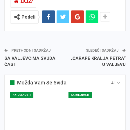
10.127
Podeli
PRETHODNI SADRŽAJ
SLEDEĆI SADRŽAJ
SA VALJEVCIMA SVUDA
„ČARAPE KRALJA PETRA“
ČAST
U VALJEVU
Možda Vam Se Sviđa
All
AKTUELNOSTI
AKTUELNOSTI