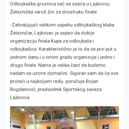
Odbojkaška groznica već se oseća u Lajkovcu.
Železnička varoš živi za dvostruko finale.
-Zahvaljujući velikom uspehu odbojkaškog kluba
Železničar, Lajkovac je uspeo da dobije
organizaciju finala Kupa za odbojkaše i
odbojkašice. Karakteristično je to da se prvi put u
jednom danu i u istom gradu organizuje i jedno i
drugo finale. Nama je velika čast da budemo
nadam se uzorni domaćini. Siguran sam da će sve
proteći u najboljem redu- poručuje Bojan
Bogdanović, predsednik Sportskog saveza
Lajkovca.