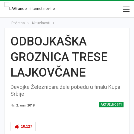
Početna
Aktuelnosti
ODBOJKAŠKA
GROZNICA TRESE
LAJKOVČANE
Devojke Železnicara žele pobedu u finalu Kupa
Srbije
AKTUELNOSTI
Na
2. mar, 2018.
10.127