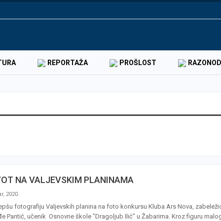
TURA
REPORTAŽA
PROŠLOST
RAZONO
VOT NA VALJEVSKIM PLANINAMA
r, 2020.
epšu fotografiju Valjevskih planina na foto konkursu Kluba Ars Nova, zabeležio
e Pantić, učenik Osnovne škole "Dragoljub Ilić" u Žabarima. Kroz figuru malo