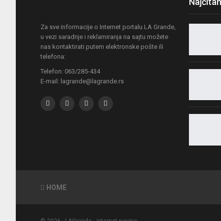
Najčitan
Za sve informacije o Internet portalu LA Grande,
u vezi saradnje i reklamiranja na sajtu možete
nas kontaktirati putem elektronske pošte ili
telefona:
Telefon: 063/285-434
E-mail: lagrande@lagrande.rs
HOME
© 2026 - LAGrande - internet novine.