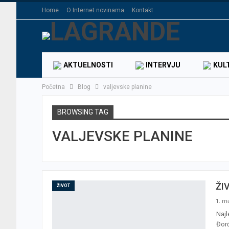
Home
O Internet novinama
Kontakt
AKTUELNOSTI
INTERVJU
KUL
Početna
Blog
valjevske planine
BROWSING TAG
VALJEVSKE PLANINE
ŽI
ŽIVOT
1. ma
Najl
Đorđ