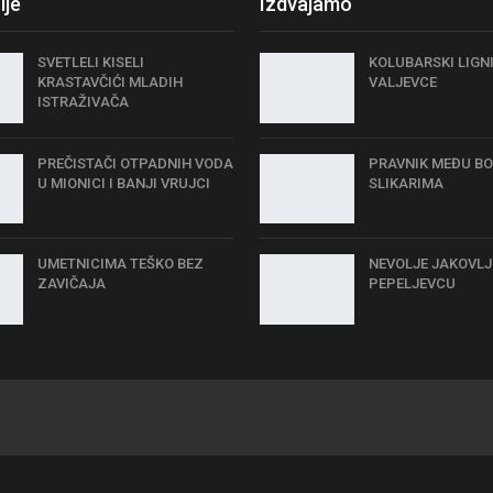
ije
Izdvajamo
SVETLELI KISELI
KOLUBARSKI LIGN
KRASTAVČIĆI MLADIH
VALJEVCE
ISTRAŽIVAČA
PREČISTAČI OTPADNIH VODA
PRAVNIK MEĐU BO
U MIONICI I BANJI VRUJCI
SLIKARIMA
UMETNICIMA TEŠKO BEZ
NEVOLJE JAKOVLJ
ZAVIČAJA
PEPELJEVCU