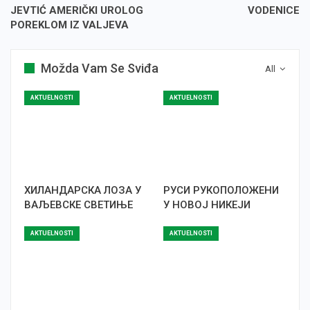
JEVTIĆ AMERIČKI UROLOG
VODENICE
POREKLOM IZ VALJEVA
Možda Vam Se Sviđa
All
AKTUELNOSTI
AKTUELNOSTI
ХИЛАНДАРСКА ЛОЗА У
РУСИ РУКОПОЛОЖЕНИ
ВАЉЕВСКЕ СВЕТИЊЕ
У НОВОЈ НИКЕЈИ
AKTUELNOSTI
AKTUELNOSTI