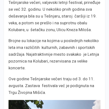
Tešnjarske večeri, valjevski letnji festival, priređuje
se već 32. godinu. U nekoliko prvih godina sva
dešavanja bila su u Tešnjaru, staroj čaršiji iz 19.
veka, a potom se prešlo i na suprotnu obalu
Kolubare, u šetačku zonu, Ulicu Kneza Miloša.
Brojne su lokacije na kojima u poslednjih nekoliko
leta ima različitih kulturnih, zabavnih i sportskih
sadržaja. Najatraktivnije mesto svakako je Letnja
pozornica na Kolubari, rezervisana za velike
koncerte.
Ove godine Tešnjarske večeri traju od 3. do 11.
avgusta. Zastava festivala već je podignuta na
Trgu Živojina Mišića.