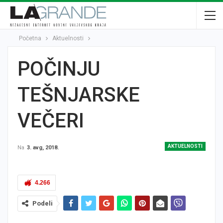
Početna
Aktuelnosti
POČINJU
TEŠNJARSKE
VEČERI
AKTUELNOSTI
Na
3. avg, 2018.
4.266
Podeli