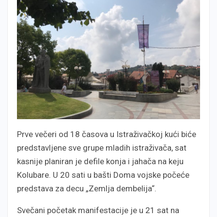
Prve večeri od 18 časova u Istraživačkoj kući biće
predstavljene sve grupe mladih istraživača, sat
kasnije planiran je defile konja i jahača na keju
Kolubare. U 20 sati u bašti Doma vojske počeće
predstava za decu „Zemlja dembelija“.
Svečani početak manifestacije je u 21 sat na