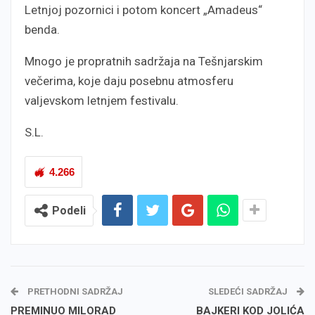
Letnjoj pozornici i potom koncert „Amadeus“
benda.
Mnogo je propratnih sadržaja na Tešnjarskim
večerima, koje daju posebnu atmosferu
valjevskom letnjem festivalu.
S.L.
4.266
Podeli
PRETHODNI SADRŽAJ
SLEDEĆI SADRŽAJ
PREMINUO MILORAD
BAJKERI KOD JOLIĆA