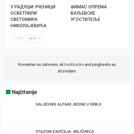
У РАДУШИ УЧЕНИЦИ
ФИМАС ОПРЕМА
ОСВЕТЛИЛИ
ВАЉЕВСКЕ
СВЕТОМИРА
УГОСТИТЕЉЕ
НИКОЛАЈЕВИЋА
PREV
NEXT
Komentari su zatvoreni, ali
trackbacks
and pingbacks su
dozvoljeni.
Najčitanije
VALJEVSKE ALPAKE JEDINE U SRBIJI
STAZOM ZAVIČAJA- MILIČINICA