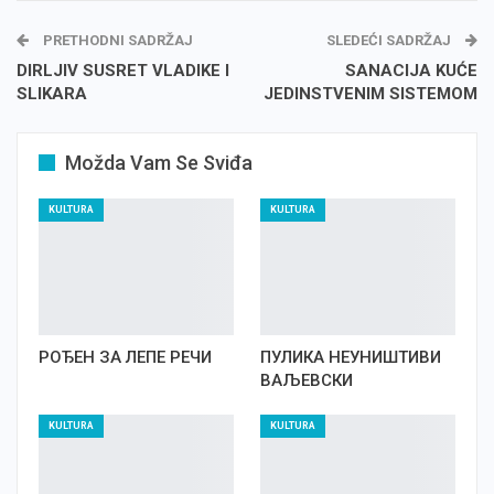
PRETHODNI SADRŽAJ
SLEDEĆI SADRŽAJ
DIRLJIV SUSRET VLADIKE I
SANACIJA KUĆE
SLIKARA
JEDINSTVENIM SISTEMOM
Možda Vam Se Sviđa
KULTURA
KULTURA
РОЂЕН ЗА ЛЕПЕ РЕЧИ
ПУЛИКА НЕУНИШТИВИ
ВАЉЕВСКИ
KULTURA
KULTURA