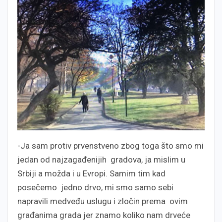
-Ja sam protiv prvenstveno zbog toga što smo mi
jedan od najzagađenijih gradova, ja mislim u
Srbiji a možda i u Evropi. Samim tim kad
posečemo jedno drvo, mi smo samo sebi
napravili medveđu uslugu i zločin prema ovim
građanima grada jer znamo koliko nam drveće