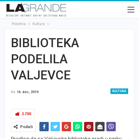
Početna
Kultura
BIBLIOTEKA
PODELILA
VALJEVCE
KULTURA
Na
16. dec, 2019.
3.700
Podeli
Predlog da se Valjevska biblioteka gradi u parku,