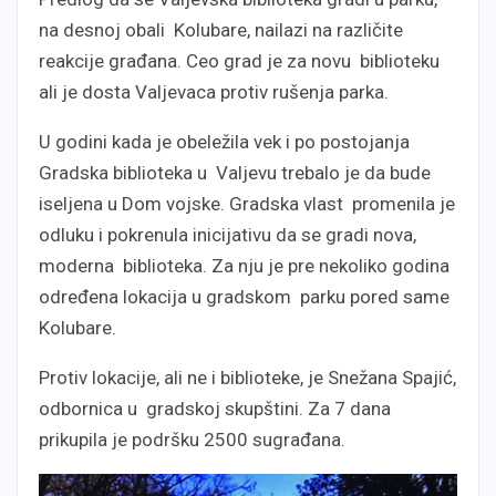
na desnoj obali Kolubare, nailazi na različite
reakcije građana. Ceo grad je za novu biblioteku
ali je dosta Valjevaca protiv rušenja parka.
U godini kada je obeležila vek i po postojanja
Gradska biblioteka u Valjevu trebalo je da bude
iseljena u Dom vojske. Gradska vlast promenila je
odluku i pokrenula inicijativu da se gradi nova,
moderna biblioteka. Za nju je pre nekoliko godina
određena lokacija u gradskom parku pored same
Kolubare.
Protiv lokacije, ali ne i biblioteke, je Snežana Spajić,
odbornica u gradskoj skupštini. Za 7 dana
prikupila je podršku 2500 sugrađana.