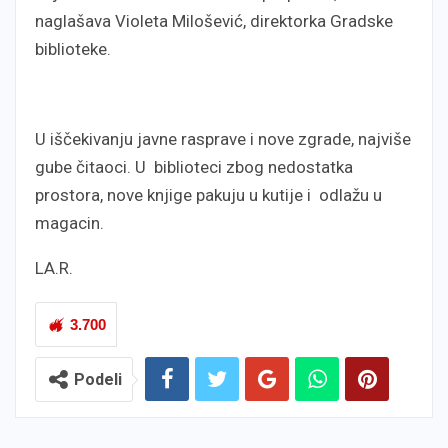
naglašava Violeta Milošević, direktorka Gradske
biblioteke.
U iščekivanju javne rasprave i nove zgrade, najviše
gube čitaoci. U biblioteci zbog nedostatka
prostora, nove knjige pakuju u kutije i odlažu u
magacin.
LA.R.
3.700
Podeli