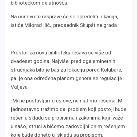
bibliotečkom delatnošću.
Na osnovu te rasprave će se opredeliti lokacija,
ističe Milorad Ilić, predsednik Skupštine grada.
Prostor za novu biblioteku rešava se više od
dvadeset godina. Najviše predloga eminetnih
stručnjaka bilo je baš za lokaciju pored Kolubare,
pa je ona određena planom generalne regulacije
Valjeva.
-Mi ne postavljamo uslove, ne nudimo rešenja. Mi
jednostavno tražimo da problem koji postoji bude
rešen u skladu sa propisima i zakonima koji važe
u našoj struci a bićemo zadovoljni onim rešenjem
koje bude doneto u skladu sa propisom,