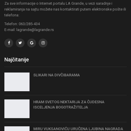
Za sve informacije o Internet portalu LA Grande, u vezi saradnje i
reklamiranja na sajtu možete nas kontaktirati putem elektronske pošte ili
telefona:
Telefon: 063/285-434
E-mail: lagrande@lagrande.rs
Najčitanije
SLIKARI NA DIVČIBARAMA
HRAM SVETOG NEKTARIJA ZA ČUDESNA
ISCELJENJA BOGOTRAŽITELJA
MIRU VUKSANOVIĆU URUČENA LJUBINA NAGRADA