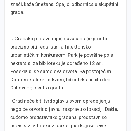
znači, kaže Snežana Spajić, odbornica u skupštini
grada.
U Gradskoj upravi objašnjavaju da će prostor
precizno biti regulisan arhitektonsko-
urbanističkim konkursom. Park je površine pola
hektara a za biblioteku je određeno 12 ari.
Posekla bi se samo dva drveta. Sa postojećim
Domom kulture i crkvom, biblioteka bi bila deo
Duhovnog centra grada.
-Grad neće biti tvrdoglav u svom opredeljenju
nego će otvoritio javnu raspravu o lokaciji. Dakle,
čućemo predstavnike građana, predstavnike
urbanista, arhitekata, dakle ljudi koji se bave