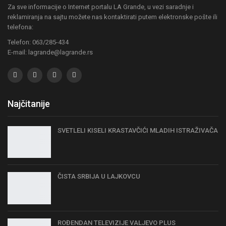
Za sve informacije o Internet portalu LA Grande, u vezi saradnje i
reklamiranja na sajtu možete nas kontaktirati putem elektronske pošte ili
telefona:
Telefon: 063/285-434
E-mail: lagrande@lagrande.rs
Najčitanije
SVETLELI KISELI KRASTAVČIĆI MLADIH ISTRAŽIVAČA
ČISTA SRBIJA U LAJKOVCU
ROĐENDAN TELEVIZIJE VALJEVO PLUS