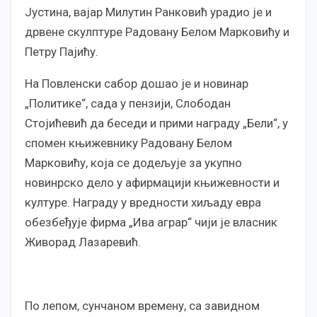
Јустина, вајар Милутин Ранковић урадио је и
дрвене скулптуре Радовану Белом Марковићу и
Петру Пајићу.
На Повленски сабор дошао је и новинар
„Политике“, сада у пензији, Слободан
Стојићевић да беседи и прими награду „Бели“, у
спомен књижевнику Радовану Белом
Марковићу, која се додељује за укупно
новинрско дело у афирмацији књижевности и
културе. Награду у вредности хиљаду евра
обезбеђује фирма „Ива аграр“ чији је власник
Живорад Лазаревић.
По лепом, сунчаном времену, са завидном