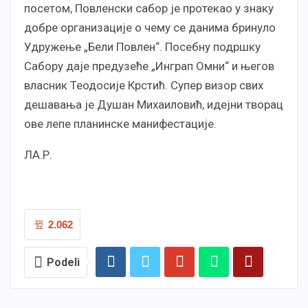
посетом, Повленски сабор је протекао у знаку
добре организације о чему се данима бринуло
Удружење „Бели Повлен“. Посебну подршку
Сабору даје предузеће „Инграп Омни“ и његов
власник Теодосије Крстић. Супер визор свих
дешавања је Душан Михаиловић, идејни творац
ове лепе планинске манифестације.
ЛА.Р.
2.062
Podeli