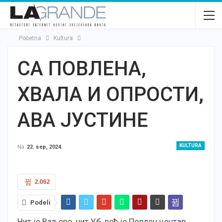
Početna
Kultura
СА ПОВЛЕНА,
ХВАЛА И ОПРОСТИ,
АВА ЈУСТИНЕ
KULTURA
Na
22. sep, 2024.
2.062
Podeli
Нит је Ваљево, нит Уб, већ је Повлен центар