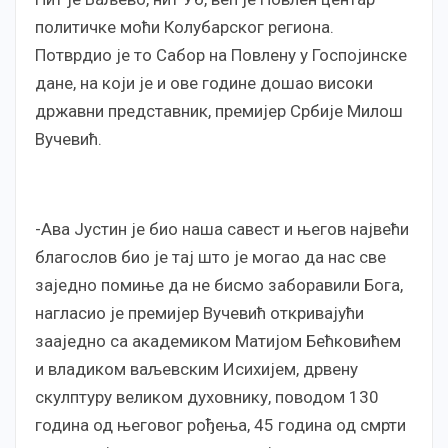
политичке моћи Колубарског региона.
Потврдио је то Сабор на Повлену у Госпојинске
дане, на који је и ове године дошао високи
државни представник, премијер Србије Милош
Вучевић.
-Ава Јустин је био наша савест и његов највећи
благослов био је тај што је могао да нас све
заједно помиње да не бисмо заборавили Бога,
нагласио је премијер Вучевић откривајући
зааједно са академиком Матијом Бећковићем
и владиком ваљевским Исихијем, дрвену
скулптуру великом духовнику, поводом 130
година од његовог рођења, 45 година од смрти