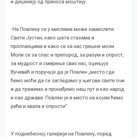
и деценију од преноса моштију.
-На Повлену се у мислима може замислити
Свети Јустин, како шета стазама и
пропланцима и како се за нас грешне моли.
Моли се за спас и препород, за разум и опрост,
за мудрост и смирење свих нас, оцењује
Вучевић и поручује да је Повлен „место где
ћемо моћи да се загледамо у његове свете очи
и да тражимо и пронађемо наш пут и као народ
и као држава. Повлен је и место на којем ћемо
рећи и хвала и опрости“.
У поднебесној галерији на Повлену, поред