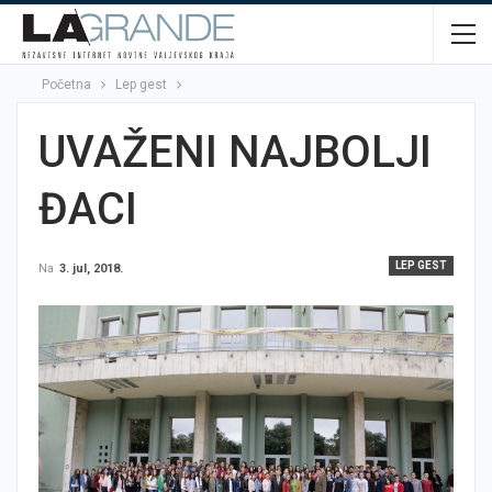
Početna
Lep gest
UVAŽENI NAJBOLJI
ĐACI
LEP GEST
Na
3. jul, 2018.