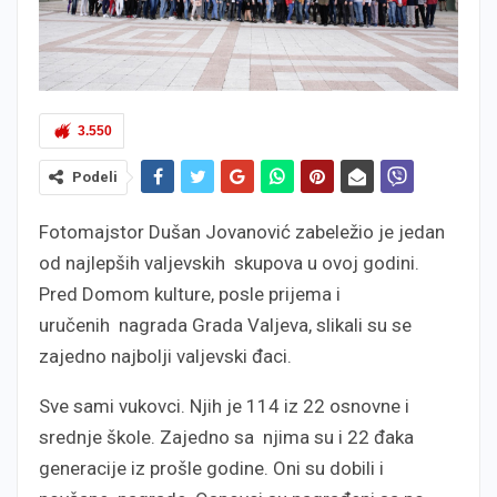
3.550
Podeli
Fotomajstor Dušan Jovanović zabeležio je jedan
od najlepših valjevskih skupova u ovoj godini.
Pred Domom kulture, posle prijema i
uručenih nagrada Grada Valjeva, slikali su se
zajedno najbolji valjevski đaci.
Sve sami vukovci. Njih je 114 iz 22 osnovne i
srednje škole. Zajedno sa njima su i 22 đaka
generacije iz prošle godine. Oni su dobili i