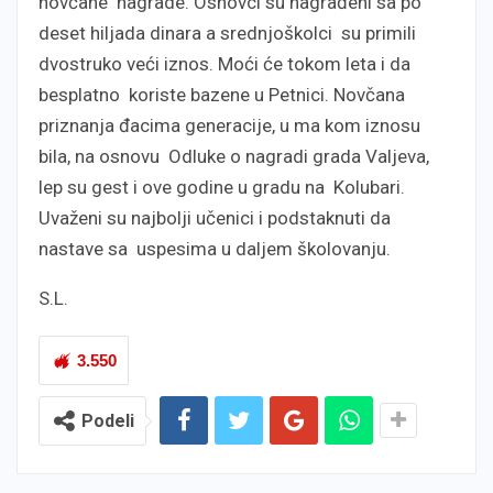
novčane nagrade. Osnovci su nagrađeni sa po
deset hiljada dinara a srednjoškolci su primili
dvostruko veći iznos. Moći će tokom leta i da
besplatno koriste bazene u Petnici. Novčana
priznanja đacima generacije, u ma kom iznosu
bila, na osnovu Odluke o nagradi grada Valjeva,
lep su gest i ove godine u gradu na Kolubari.
Uvaženi su najbolji učenici i podstaknuti da
nastave sa uspesima u daljem školovanju.
S.L.
3.550
Podeli