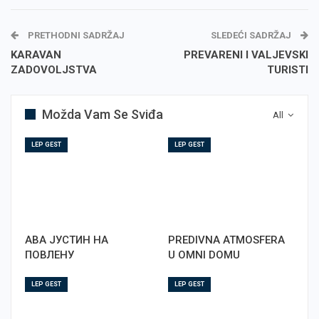
PRETHODNI SADRŽAJ
SLEDEĆI SADRŽAJ
KARAVAN
PREVARENI I VALJEVSKI
ZADOVOLJSTVA
TURISTI
Možda Vam Se Sviđa
All
LEP GEST
LEP GEST
АВА ЈУСТИН НА
PREDIVNA ATMOSFERA
ПОВЛЕНУ
U OMNI DOMU
LEP GEST
LEP GEST