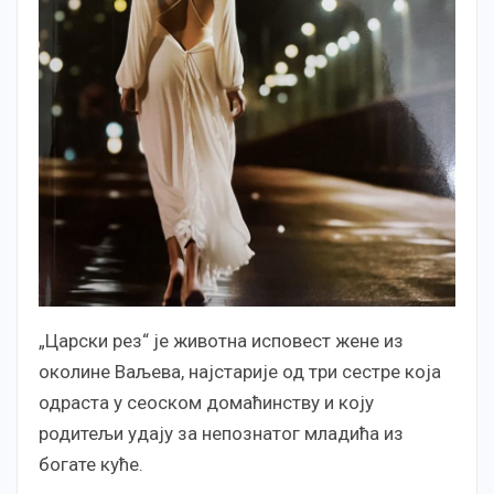
„Царски рез“ је животна исповест жене из
околине Ваљева, најстарије од три сестре која
одраста у сеоском домаћинству и коју
родитељи удају за непознатог младића из
богате куће.