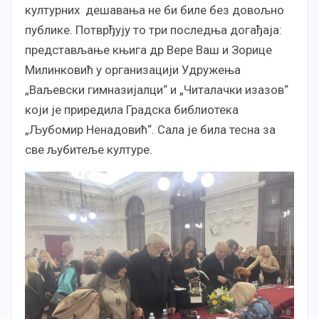
културних дешавања не би биле без довољно
публике. Потврђују то три последња догађаја:
представљање књига др Вере Ваш и Зорице
Милинковић у организацији Удружења
„Ваљевски гимназијалци“ и „Читалачки изазов“
који је приредила Градска библиотека
„Љубомир Ненадовић“. Сала је била тесна за
све љубитеље културе.