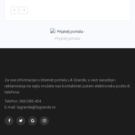
- Prijatelj portala -
Za sve informacije o Internet portalu LA Grande, u vezi saradnje i
reklamiranja na sajtu možete nas kontaktirati putem elektronske pošte ili
telefona:
Telefon: 063/285-434
E-mail: lagrande@lagrande.rs