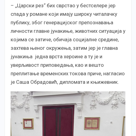
– „Царски рез“ бих сврстао у бестселере јер
спада у романе који имају широку читалачку
публику, због генерацијског препознавања
личности главне јунакиње, животних ситуација у
којима се затиче, обичаја социјалне средине,
захтева њеног окружења, затим јер је главна
јунакиња једна врста хероине а ту је и
уверљивост приповедања, као и вешто
преплитање временских токова приче, нагласио
је Саша Обрадовић, дипломата и књижевник.