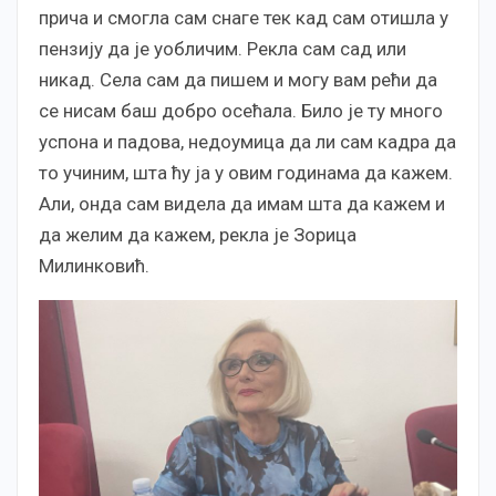
прича и смогла сам снаге тек кад сам отишла у
пензију да је уобличим. Рекла сам сад или
никад. Села сам да пишем и могу вам рећи да
се нисам баш добро осећала. Било је ту много
успона и падова, недоумица да ли сам кадра да
то учиним, шта ћу ја у овим годинама да кажем.
Али, онда сам видела да имам шта да кажем и
да желим да кажем, рекла је Зорица
Милинковић.