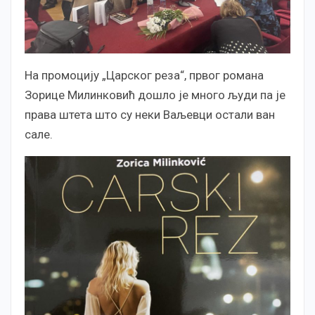
На промоцију „Царског реза“, првог романа
Зорице Милинковић дошло је много људи па је
права штета што су неки Ваљевци остали ван
сале.