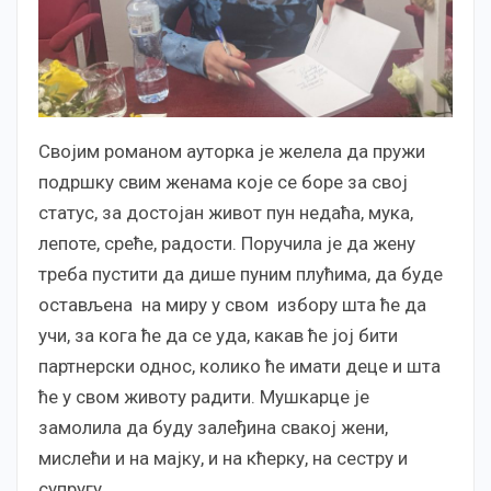
Својим романом ауторка је желела да пружи
подршку свим женама које се боре за свој
статус, за достојан живот пун недаћа, мука,
лепоте, среће, радости. Поручила је да жену
треба пустити да дише пуним плућима, да буде
остављена на миру у свом избору шта ће да
учи, за кога ће да се уда, какав ће јој бити
партнерски однос, колико ће имати деце и шта
ће у свом животу радити. Мушкарце је
замолила да буду залеђина свакој жени,
мислећи и на мајку, и на кћерку, на сестру и
супругу.