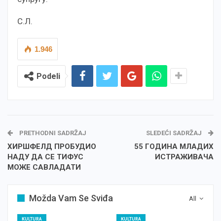
С.Л.
1.946
Podeli
PRETHODNI SADRŽAJ
SLEDEĆI SADRŽAJ
ХИРШФЕЛД ПРОБУДИО
55 ГОДИНА МЛАДИХ
НАДУ ДА СЕ ТИФУС
ИСТРАЖИВАЧА
МОЖЕ САВЛАДАТИ
Možda Vam Se Sviđa
All
KULTURA
KULTURA