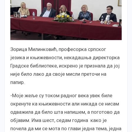
Зорица Милинковић, професорка српског
језика и књижевности, некадашња директорка
Градске библиотеке, искрено је признала да јој
није било лако да своје мисли преточи на
папир.
-Моје жеље су током радног века увек биле
окренуте ка књижевности али никада се нисам
одважила да било шта напишем, а поготово да
објавим. Има шест, седам година како је
почела да ми се мота по глави једна тема, једна