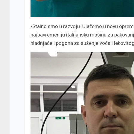
-Stalno smo u razvoju. Ulažemo u novu opremu
najsavremeniju italijansku mašinu za pakovanj
hladnjače i pogona za sušenje voća i lekovitog 