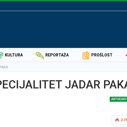
KULTURA
REPORTAŽA
PROŠLOST
 PAKA
PECIJALITET JADAR PAK
ZNAMENITI SVETOMIR
NIKOLAJEVIĆ IZ SELA RADUŠ
AKTUELNO
PRIMERNA ULICA SA PUNO D
2.7