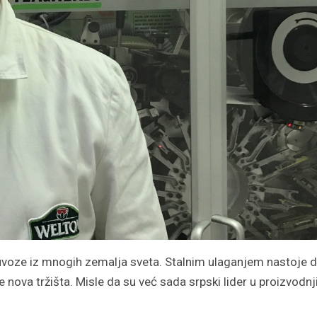
ja uvoze iz mnogih zemalja sveta. Stalnim ulaganjem nastoje 
e nova tržišta. Misle da su već sada srpski lider u proizvodnj