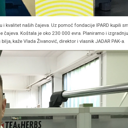
 i kvalitet naših čajeva. Uz pomoć fondacije IPARD kupili s
e čajeva. Koštala je oko 230 000 evra. Planiramo i izgradnj
bilja, kaže Vlada Živanović, direktor i vlasnik JADAR PAK-a.