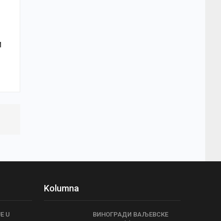
И
Kolumna
E U
ВИНОГРАДИ ВАЉЕВСКЕ