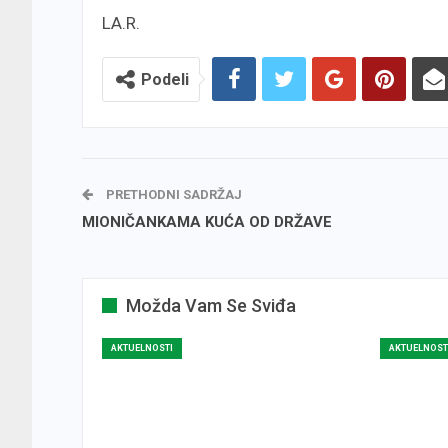
LA.R.
Podeli
PRETHODNI SADRŽAJ
MIONIČANKAMA KUĆA OD DRŽAVE
Možda Vam Se Sviđa
AKTUELNOSTI
AKTUELNOST