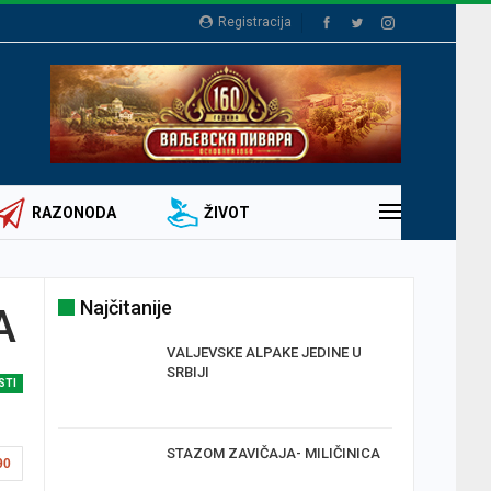
Registracija
RAZONODA
ŽIVOT
Najčitanije
A
VALJEVSKE ALPAKE JEDINE U
E
SRBIJI
STI
ECE
STAZOM ZAVIČAJA- MILIČINICA
90