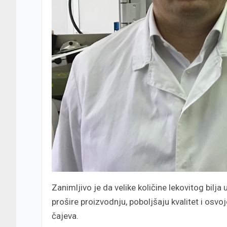
Zanimljivo je da velike količine lekovitog bil
prošire proizvodnju, poboljšaju kvalitet i osvoj
čajeva.