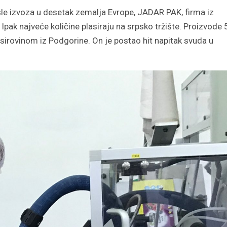
le izvoza u desetak zemalja Evrope, JADAR PAK, firma iz
. Ipak najveće količine plasiraju na srpsko tržište. Proizvode 
LJIŽANI POŠTUJU JUNAKA
KOŠARA
a sirovinom iz Podgorine. On je postao hit napitak svuda u