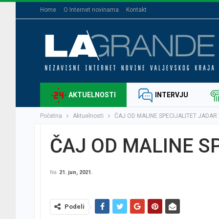
Home
O Internet novinama
Kontakt
AKTUELNOSTI
INTERVJU
Početna
Aktuelnosti
ČAJ OD MALINE SPECIJALITET JADAR
ČAJ OD MALINE S
Na
21. jun, 2021.
Podeli