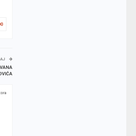
90
ŽAJ
OVANA
OVIĆA
tora