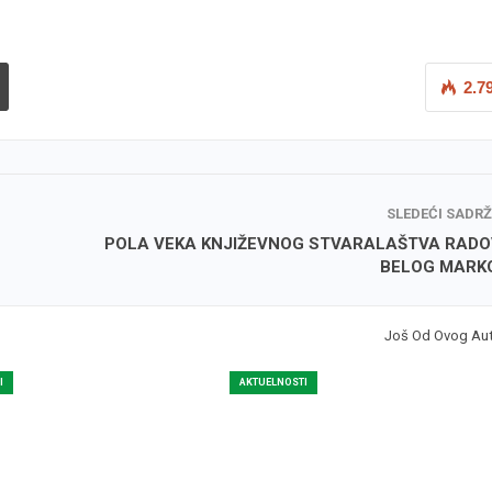
2.7
SLEDEĆI SADR
POLA VEKA KNJIŽEVNOG STVARALAŠTVA RAD
BELOG MARK
Još Od Ovog Au
I
AKTUELNOSTI