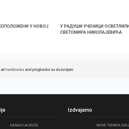
КОПОЛОЖЕНИ У НОВОЈ
У РАДУШИ УЧЕНИЦИ ОСВЕТЛИЛ
СВЕТОМИРА НИКОЛАЈЕВИЋА
 ali
trackbacks
and pingbacks su dozvoljeni.
ije
Izdvajamo
SANACIJA KUĆE
NOVE TEHNOLOGIJ