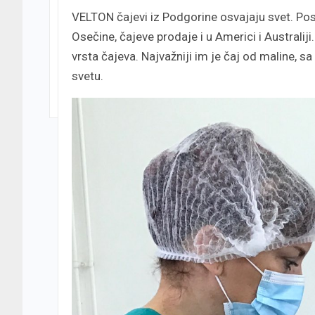
VELTON čajevi iz Podgorine osvajaju svet. Pos
Osečine, čajeve prodaje i u Americi i Australiji
vrsta čajeva. Najvažniji im je čaj od maline, s
svetu.