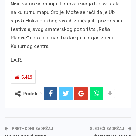
Nisu samo snimanja filmova i serija Ub svrstala
na kulturnu mapu Srbije. Može se reći da je Ub
srpski Holivud i zbog svojih značajnih pozorišnih
festivala, svog amaterskog pozorišta „Raša
Plaović“ i brojnih manifestacija u organizaciji
Kulturnog centra.
LA.R.
5.419
Podeli
PRETHODNI SADRŽAJ
SLEDEĆI SADRŽAJ