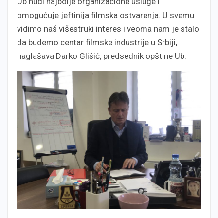
Ub nudi najbolje organizacione usluge i
omogućuje jeftinija filmska ostvarenja. U svemu
vidimo naš višestruki interes i veoma nam je stalo
da budemo centar filmske industrije u Srbiji,
naglašava Darko Glišić, predsednik opštine Ub.