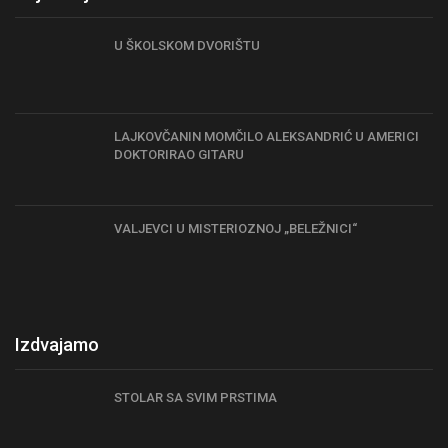
U ŠKOLSKOM DVORIŠTU
LAJKOVČANIN MOMČILO ALEKSANDRIĆ U AMERICI
DOKTORIRAO GITARU
VALJEVCI U MISTERIOZNOJ „BELEŽNICI“
Izdvajamo
STOLAR SA SVIM PRSTIMA