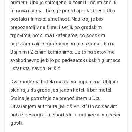
primer u Ubu je snimljeno, u celini ili delimično, 6
filmova i serija. Tako je pored sporta, brend Uba
postala i filmska umetnost. Naš kraj je bio
prepoznatljiv na filmu i seriji, po gradskim
trgovima, hotelima i kafanama, po seoskim
pejzažima ali i registracionim oznakama Uba na
Bajinim i Žićinim kamionima. Uz to na setovima
svakodnevno je bilo po pedesetak ubskih glumaca
i statista, navodi Glišić.
Dva moderna hotela su stalno popunjena. Ubljani
planiraju da grade još jedan hotel ili bar motel.
Stalna je potražnja za prenoćištem u Ubu.
Otvaranjem autoputa „Miloš Veliki“ Ub se sasvim
približio Beogradu. Sportisti i umetnici su najčešći
gosti.