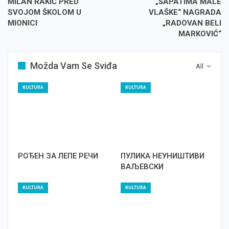
MILAN RAKIĆ PRED
„ŠAPATIMA MALE
SVOJOM ŠKOLOM U
VLAŠKE“ NAGRADA
MIONICI
„RADOVAN BELI
MARKOVIĆ“
Možda Vam Se Sviđa
All
KULTURA
KULTURA
РОЂЕН ЗА ЛЕПЕ РЕЧИ
ПУЛИКА НЕУНИШТИВИ
ВАЉЕВСКИ
KULTURA
KULTURA