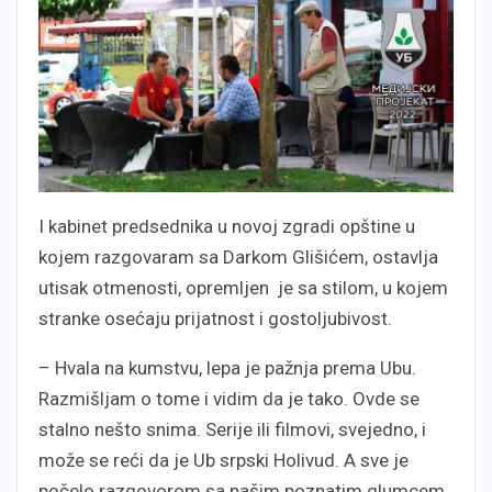
I kabinet predsednika u novoj zgradi opštine u
kojem razgovaram sa Darkom Glišićem, ostavlja
utisak otmenosti, opremljen je sa stilom, u kojem
stranke osećaju prijatnost i gostoljubivost.
– Hvala na kumstvu, lepa je pažnja prema Ubu.
Razmišljam o tome i vidim da je tako. Ovde se
stalno nešto snima. Serije ili filmovi, svejedno, i
može se reći da je Ub srpski Holivud. A sve je
počelo razgovorom sa našim poznatim glumcem