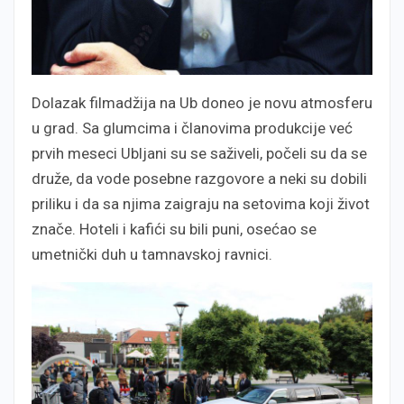
Dolazak filmadžija na Ub doneo je novu atmosferu
u grad. Sa glumcima i članovima produkcije već
prvih meseci Ubljani su se saživeli, počeli su da se
druže, da vode posebne razgovore a neki su dobili
priliku i da sa njima zaigraju na setovima koji život
znače. Hoteli i kafići su bili puni, osećao se
umetnički duh u tamnavskoj ravnici.