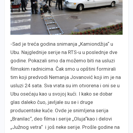
-Sad je treća godina snimanja „Kamiondžija“ u
Ubu. Najglednije serije na RTS-u u poslednje dve
godine. Pokazali smo da možemo biti na usluzi
filmskim radnicima. Čak smo u opštini formirali
tim koji predvodi Nemanja Jovanović koji im je na
usluzi 24 sata. Sva vrata su im otvorena i oni se u
Ubu osećaju kao u svojoj kući. I kako se dobar
glas daleko čuo, javljale su se i druge
producentske kuće. Ovde je snimljena serija
„Branilac“, deo filma i serije „Oluja“kao i delovi
„Južnog vetra“ i još neke serije. Prošle godine na