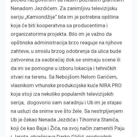
Nenadom Jezdićem. Za zanimljivu televizijsku
seriju „Kamiondžije“ bila im je potrebna opština
koja će biti kooperatvna sa producentima i
organizatorima projekta. Bilo im je važno da
opštinska administracija brzo reaguje na njihove
zahteve, u smislu brzog odobrenja da ulica bude
zatvorena za saobraćaj dok se snimaju scene ili
da im se pomogne u izboru lokacija i tehničkih
stvari na terenu. Sa Nebojšom Nelom Garićem,
vlasnikom vrhunske produkcijske kuće NIRA PRO
koja stoji iza nekoliko popularnih televizijskih
serija, dogovorio sam saradnju i Ub im je stajao
na usluzi da snime sve što žele. Sa nestrpljenjem
Ub je čekao Nenada Jezdića i Tihomira Stanića,
koji će kao Baja i Žića, na svoj način zameniti Paju
i Jareta, objašnjava Darko Glišić, predsednik