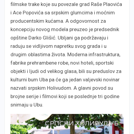
filmske trake koje su povezale grad Raše Plaovića
i Ace Popovića sa srpskim glumcima i moćnim
producentskim kućama. A odgovornost za
koncepciju novog modela preuzeo je predsednik
opštine Darko Glišić. Ubljani ga podržavaju i
raduju se vidljivom napretku svog grada i u
drugim oblastima života. Moderna infrastruktura,
fabrike prehrambene robe, novi hoteli, sportski
objekti i ljudi od velikog glasa, bili su preduslov za
kulturni bum Uba pa će ga jedan valjevski novinar
nazvati srpskim Holivudom. A glavni povod su
brojne serije i filmovi koji se poslednje tri godine
snimaju u Ubu.