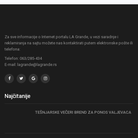
Za sve informacije o Internet portalu LA Grande, u vezi saradnje i
reklamiranja na sajtu možete nas kontaktirati putem elektronske pošte ili
telefona:
Telefon: 063/285-434
E-mail: lagrande@lagrande.rs
Najčitanije
TEŠNJARSKE VEČERI BREND ZA PONOS VALJEVACA