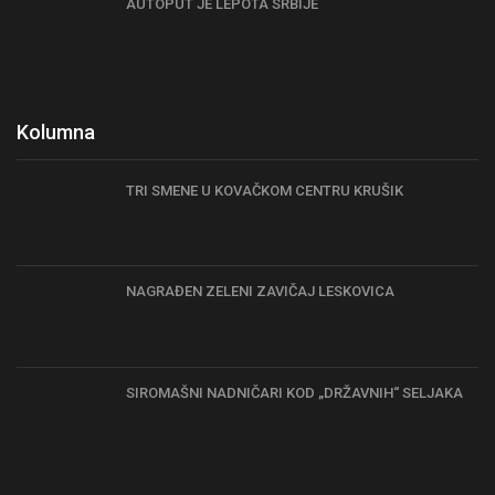
AUTOPUT JE LEPOTA SRBIJE
Kolumna
TRI SMENE U KOVAČKOM CENTRU KRUŠIK
NAGRAĐEN ZELENI ZAVIČAJ LESKOVICA
SIROMAŠNI NADNIČARI KOD „DRŽAVNIH“ SELJAKA