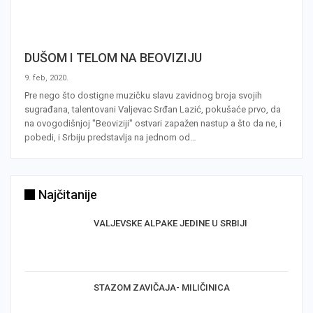
DUŠOM I TELOM NA BEOVIZIJU
9. feb, 2020.
Pre nego što dostigne muzičku slavu zavidnog broja svojih
sugrađana, talentovani Valjevac Srđan Lazić, pokušaće prvo, da
na ovogodišnjoj "Beoviziji" ostvari zapažen nastup a što da ne, i
pobedi, i Srbiju predstavlja na jednom od…
Najčitanije
VALJEVSKE ALPAKE JEDINE U SRBIJI
STAZOM ZAVIČAJA- MILIČINICA