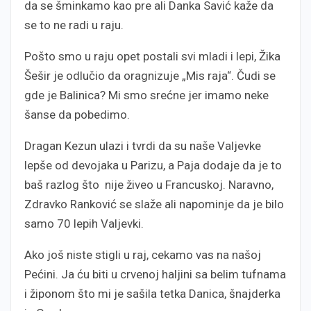
da se šminkamo kao pre ali Danka Savić kaže da
se to ne radi u raju.
Pošto smo u raju opet postali svi mladi i lepi, Žika
Šešir je odlučio da oragnizuje „Mis raja“. Čudi se
gde je Balinica? Mi smo srećne jer imamo neke
šanse da pobedimo.
Dragan Kezun ulazi i tvrdi da su naše Valjevke
lepše od devojaka u Parizu, a Paja dodaje da je to
baš razlog što nije živeo u Francuskoj. Naravno,
Zdravko Ranković se slaže ali napominje da je bilo
samo 70 lepih Valjevki.
Ako još niste stigli u raj, cekamo vas na našoj
Pećini. Ja ću biti u crvenoj haljini sa belim tufnama
i žiponom što mi je sašila tetka Danica, šnajderka