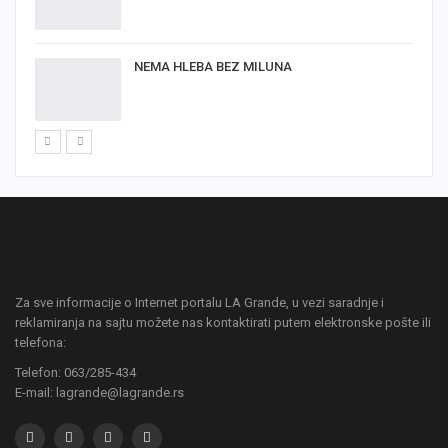
NEMA HLEBA BEZ MILUNA
Za sve informacije o Internet portalu LA Grande, u vezi saradnje i
reklamiranja na sajtu možete nas kontaktirati putem elektronske pošte ili
telefona:
Telefon: 063/285-434
E-mail: lagrande@lagrande.rs