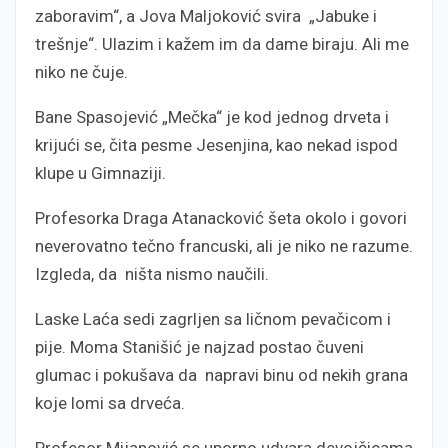
zaboravim“, a Jova Maljoković svira „Jabuke i
trešnje“. Ulazim i kažem im da dame biraju. Ali me
niko ne čuje.
Bane Spasojević „Mečka“ je kod jednog drveta i
krijući se, čita pesme Jesenjina, kao nekad ispod
klupe u Gimnaziji.
Profesorka Draga Atanacković šeta okolo i govori
neverovatno tečno francuski, ali je niko ne razume.
Izgleda, da ništa nismo naučili.
Laske Laća sedi zagrljen sa ličnom pevačicom i
pije. Moma Stanišić je najzad postao čuveni
glumac i pokušava da napravi binu od nekih grana
koje lomi sa drveća.
Profesor Mijanović se uporno udvara devojčicama