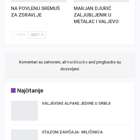
NA POVLENU SREMUŠ
MARJAN DJURIĆ
ZA ZDRAVLJE
ZALJUBLJENIK U
METALAC I VALJEVO
PREV
NEXT
Komentari su zatvoreni, ali
trackbacks
and pingbacks su
dozvoljeni.
Najčitanije
VALJEVSKE ALPAKE JEDINE U SRBIJI
STAZOM ZAVIČAJA- MILIČINICA