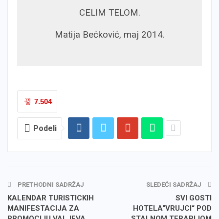
CELIM TELOM.
Matija Bećković, maj 2014.
7.504
Podeli
PRETHODNI SADRŽAJ
SLEDEĆI SADRŽAJ
KALENDAR TURISTICKIH
SVI GOSTI
MANIFESTACIJA ZA
HOTELA“VRUJCI“ POD
PROMOCIJU VALJEVA
STALNOM TERAPIJOM