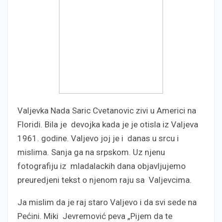
Valjevka Nada Saric Cvetanovic zivi u Americi na
Floridi. Bila je devojka kada je je otisla iz Valjeva
1961. godine. Valjevo joj je i danas u srcu i
mislima. Sanja ga na srpskom. Uz njenu
fotografiju iz mladalackih dana objavljujemo
preuredjeni tekst o njenom raju sa Valjevcima.
Ja mislim da je raj staro Valjevo i da svi sede na
Pećini. Miki Jevremović peva „Pijem da te