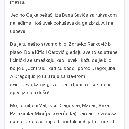
mesta.
Jedino Cajka pešači iza Bana Savića sa ruksakom
na leđima i još uvek pokušava da ga zbrzi. Ali ne
uspeva.
Da je tu nešto stvarno bilo, Zdravko Ranković bi
pisao. Đole Kifla i Cerović gledaju sve to sa strane
i cinički se smeškaju, kao i uvek i kažu da je bilo
bolje u „Centralu“ kad su sedeli pored Dragoljuba.
A Dragoljub je tu u raju sa klavirom i
svim devojkama govori da ih ljubi u srce- mene
specijalno u dušu!
Moji omiljeni Valjevci: Dragoslav, Macan, Anka
Partizanka, Mira(popova ćerka), Jarcan… svi su sa
nama. U raju su najzad postali psihijatri i mi kod