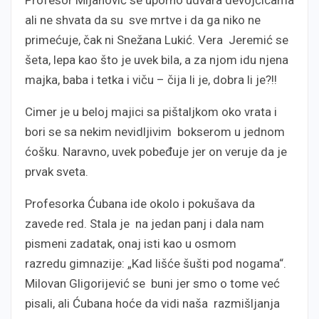
ali ne shvata da su sve mrtve i da ga niko ne
primećuje, čak ni Snežana Lukić. Vera Jeremić se
šeta, lepa kao što je uvek bila, a za njom idu njena
majka, baba i tetka i viču – čija li je, dobra li je?!!
Cimer je u beloj majici sa pištaljkom oko vrata i
bori se sa nekim nevidljivim bokserom u jednom
ćošku. Naravno, uvek pobeđuje jer on veruje da je
prvak sveta.
Profesorka Ćubana ide okolo i pokušava da
zavede red. Stala je na jedan panj i dala nam
pismeni zadatak, onaj isti kao u osmom
razredu gimnazije: „Kad lišće šušti pod nogama“.
Milovan Gligorijević se buni jer smo o tome već
pisali, ali Ćubana hoće da vidi naša razmišljanja