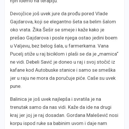
njih idemo na terapiju.
Devojčice još uvek jure da prođu pored Vlade
Gajdarova, koji se elegantno šeta sa belim šalom
oko vrata. Žika Šešir se smeje i kaže kako je
prešao Gajdarova i posle njega ostao jedini boem
u Valjevu, bez belog šala, u farmerkama. Vana
Pucelj stiže u raj biciklom i plaši se da je „mamica“
ne vidi. Debeli Savić je doneo u raj i svoj stočić iz
kafane kod Autobuske stanice i samo se smeška
jer u raju ne mora da poručuje piće. Caše su uvek
pune.
Balinica je još uvek najlepša i svratila je na
trenutak samo da nas vidi. Kaže da ide na drugi
kraj jer joj je raj dosadan. Gordana Malešević nosi
korpu ispod ruke sa babinim uvom i daje nam