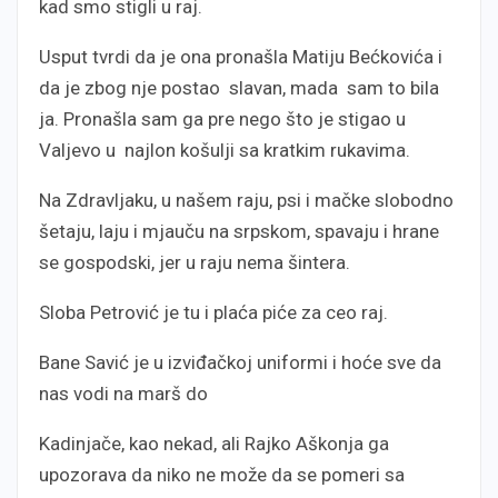
kad smo stigli u raj.
Usput tvrdi da je ona pronašla Matiju Bećkovića i
da je zbog nje postao slavan, mada sam to bila
ja. Pronašla sam ga pre nego što je stigao u
Valjevo u najlon košulji sa kratkim rukavima.
Na Zdravljaku, u našem raju, psi i mačke slobodno
šetaju, laju i mjauču na srpskom, spavaju i hrane
se gospodski, jer u raju nema šintera.
Sloba Petrović je tu i plaća piće za ceo raj.
Bane Savić je u izviđačkoj uniformi i hoće sve da
nas vodi na marš do
Kadinjače, kao nekad, ali Rajko Aškonja ga
upozorava da niko ne može da se pomeri sa