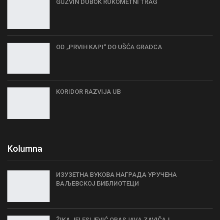
GUŽVIN DUBOK RUKOMETNI TRAG
OD „PRVIH KAPI“ DO UŠĆA GRADCA
KORIDOR RAZVIJA UB
Kolumna
ИЗУЗЕТНА ВУКОВА НАГРАДА УРУЧЕНА
ВАЉЕВСКОЈ БИБЛИОТЕЦИ
ŽIKA JELESIJEVIĆ OBASJAVA ZAVIČAJ