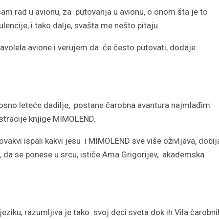
sam rad u avionu, za putovanja u avionu, o onom šta je to
lencije, i tako dalje, svašta me nešto pitaju.
avolela avione i verujem da će često putovati, dodaje
osno leteće dadilje, postane čarobna avantura najmlađim
lustracije knjige MIMOLEND.
ovakvi ispali kakvi jesu i MIMOLEND sve više oživljava, dobija
ti, da se ponese u srcu, ističe Ama Grigorijev, akademska
iku, razumljiva je tako svoj deci sveta dok ih Vila čarobni