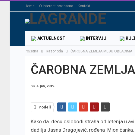
Home
O Internet novinama
Kontakt
AKTUELNOSTI
INTERVJU
KUL
Početna
Razonoda
ČAROBNA ZEMLJA MEĐU OBLACIMA
ČAROBNA ZEMLJA
Na
4. jan, 2019.
Podeli
Kako da decu oslobodi straha od letenja u av
dadilja Jasna Dragojević, rođena Mioničanka.