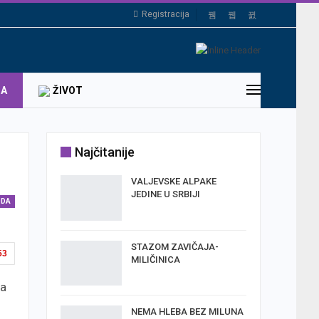
Registracija
DA
ŽIVOT
Najčitanije
VALJEVSKE ALPAKE
JEDINE U SRBIJI
ODA
STAZOM ZAVIČAJA-
53
MILIČINICA
ća
NEMA HLEBA BEZ MILUNA