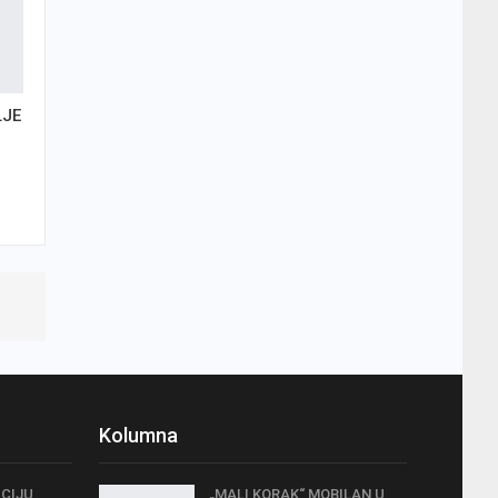
LJE
Kolumna
ICIJU
„MALI KORAK“ MOBILAN U