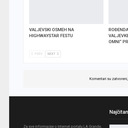
VALJEVSKI OSMEH NA
ROĐENDA
HIGHWAYSTAR FESTU
VALJEVK
OMNI“ P
PREV
NEXT
Komentari su zatvoreni,
Najčitan
Za sve informacije o Internet portalu LA Grande,