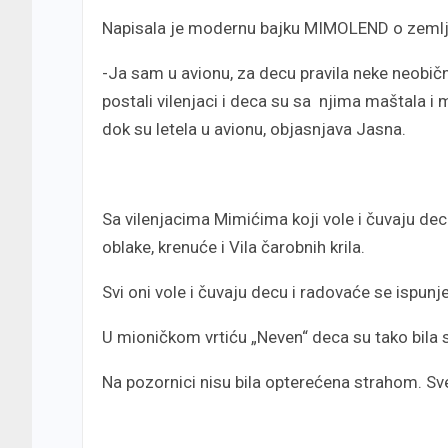
Napisala je modernu bajku MIMOLEND o zemlji
-Ja sam u avionu, za decu pravila neke neobičn
postali vilenjaci i deca su sa njima maštala i m
dok su letela u avionu, objasnjava Jasna.
Sa vilenjacima Mimićima koji vole i čuvaju d
oblake, krenuće i Vila čarobnih krila.
Svi oni vole i čuvaju decu i radovaće se ispunje
U mioničkom vrtiću „Neven“ deca su tako bila 
Na pozornici nisu bila opterećena strahom. Sve