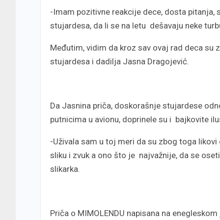
-Imam pozitivne reakcije dece, dosta pitanja, 
stujardesa, da li se na letu dešavaju neke turbu
Međutim, vidim da kroz sav ovaj rad deca su z
stujardesa i dadilja Jasna Dragojević.
Da Jasnina priča, doskorašnje stujardese odn
putnicima u avionu, doprinele su i bajkovite i
-Uživala sam u toj meri da su zbog toga likovi 
sliku i zvuk a ono što je najvažnije, da se ose
slikarka.
Priča o MIMOLENDU napisana na enegleskom jez