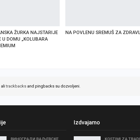
NSKA ŽURKA NAJSTARIJE
NA POVLENU SREMUŠ ZA ZDRAV
E U DOMU „KOLUBARA
REMIUM
 ali
trackbacks
and pingbacks su dozvoljeni.
ije
Izdvajamo
ВИНОГРАДИ ВАЉЕВСКЕ
KOSTIMI ZA TRAD