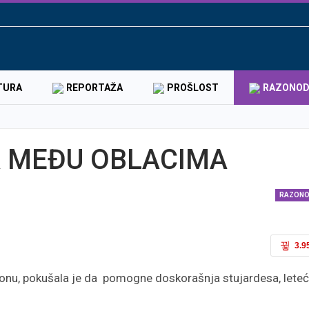
TURA
REPORTAŽA
PROŠLOST
RAZONO
 MEĐU OBLACIMA
RAZON
3.9
ionu, pokušala je da pomogne doskorašnja stujardesa, lete