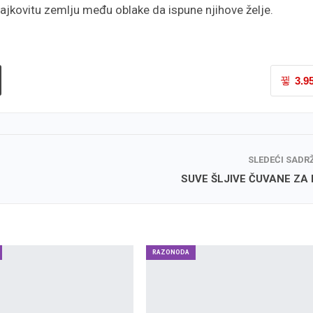
bajkovitu zemlju među oblake da ispune njihove želje.
3.9
SLEDEĆI SADR
SUVE ŠLJIVE ČUVANE ZA 
RAZONODA