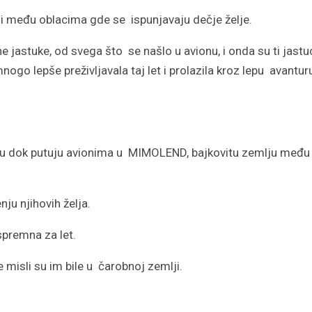
 među oblacima gde se ispunjavaju dečje želje.
e jastuke, od svega što se našlo u avionu, i onda su ti jastu
nogo lepše preživljavala taj let i prolazila kroz lepu avantur
ecu dok putuju avionima u MIMOLEND, bajkovitu zemlju među
nju njihovih želja.
spremna za let.
 misli su im bile u čarobnoj zemlji.