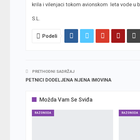
krila i vilenjaci tokom avionskom leta vode u 
S.L.
Podeli
PRETHODNI SADRŽAJ
PETNICI DODELJENA NJENA IMOVINA
Možda Vam Se Sviđa
RAZONODA
RAZONODA