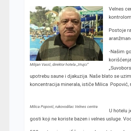
Velnes ce
kontrolom 
Postoje r
aranžmane
-Našim go
korišćenja
Milijan Vasić, direktor hotela „Vrujci“
„Suvobors
upotrebu saune i djakuzija. Naše blato se uzi
koncentracija minerala, ističe Milica Popović,
Milica Popović, rukovodilac Velnes centra
U hotelu 
gosti koji ne koriste bazen i velnes usluge. Vo