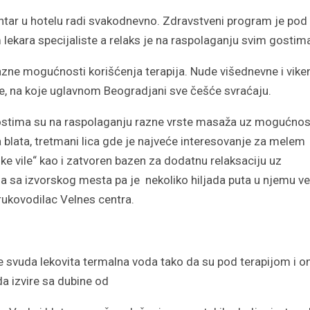
ntar u hotelu radi svakodnevno. Zdravstveni program je pod
lekara specijaliste a relaks je na raspolaganju svim gostim
azne mogućnosti korišćenja terapija. Nude višednevne i vik
, na koje uglavnom Beogradjani sve češće svraćaju.
stima su na raspolaganju razne vrste masaža uz mogućno
 blata, tretmani lica gde je najveće interesovanje za melem
ke vile“ kao i zatvoren bazen za dodatnu relaksaciju uz
ma sa izvorskog mesta pa je nekoliko hiljada puta u njemu v
 rukovodilac Velnes centra.
je svuda lekovita termalna voda tako da su pod terapijom i o
da izvire sa dubine od