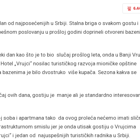
6.4
an od najposećenijih u Srbiji. Stalna briga o svakom gostu i
ešnom poslovanju u prošloj godini doprineli otvoreni bazen
i dan kao što je to bio slučaj prošlog leta, onda u Banji Vru
otel „Vrujci“ nosilac turističkog razvoja mioničke opštine
 bazenima je bilo dvostruko više kupača. Sezona kakva se
čaj ovih dana, gostiju je manje ali je standardno interesova
roj soba i apartmana tako da ovog proleća nećemo imati slič
frastrukturnom smislu jer je onda utisak gostiju o Vrujcima
rujci“ i jedan od najuspešnijih turističkih radnika u Srbiji.