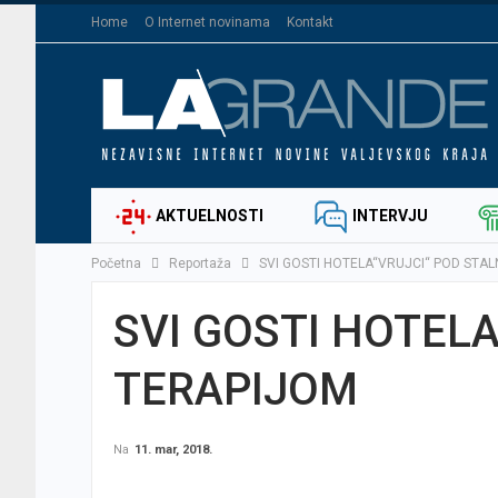
Home
O Internet novinama
Kontakt
AKTUELNOSTI
INTERVJU
Početna
Reportaža
SVI GOSTI HOTELA“VRUJCI“ POD STA
SVI GOSTI HOTEL
TERAPIJOM
Na
11. mar, 2018.