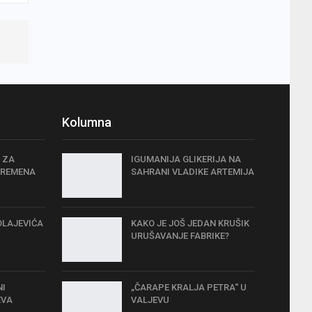
Kolumna
 ZA
IGUMANIJA GLIKERIJA NA
VREMENA
SAHRANI VLADIKE ARTEMIJA
OLAJEVIĆA
KAKO JE JOŠ JEDAN KRUŠIK
URUŠAVANJE FABRIKE?
NI
„ČARAPE KRALJA PETRA“ U
EVA
VALJEVU