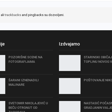
 ali
trackbacks
and pingbacks su dozvoljeni.
ije
Izdvajamo
POZORIŠNE SCENE NA
STARINSKI OBIČAJ
FOTOGRAFIJAMA
TOPLINU NOVOG 
ŠARANI IZNENADILI
POŠTOVANJE NIK
MALINARE
SVETOMIR NIKOLAJEVIĆ U
NASTASIĆ POČAS
BEČU OTRGNUT OD
GRADJANIN VALJ