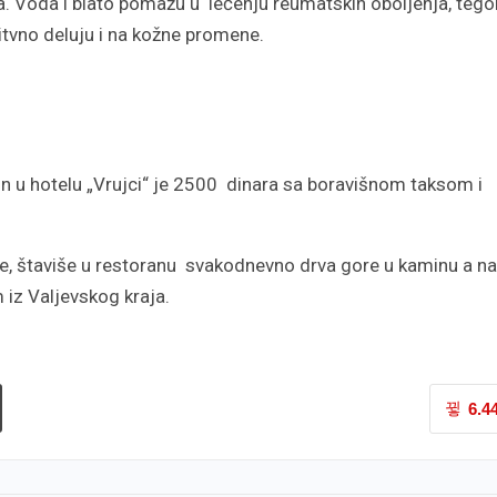
a. Voda i blato pomažu u lečenju reumatskih oboljenja, teg
itvno deluju i na kožne promene.
n u hotelu „Vrujci“ je 2500 dinara sa boravišnom taksom i
je, štaviše u restoranu svakodnevno drva gore u kaminu a na
 iz Valjevskog kraja.
6.4