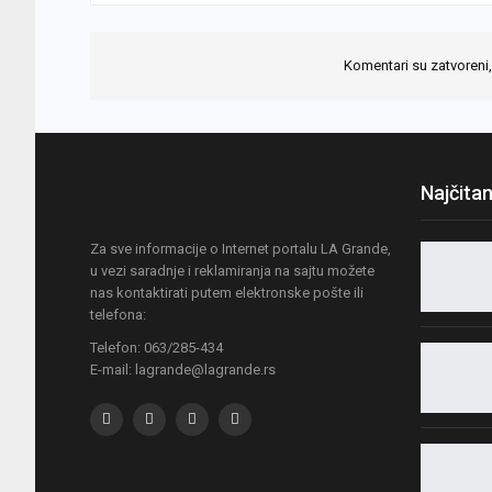
Komentari su zatvoreni,
Najčitan
Za sve informacije o Internet portalu LA Grande,
u vezi saradnje i reklamiranja na sajtu možete
nas kontaktirati putem elektronske pošte ili
telefona:
Telefon: 063/285-434
E-mail: lagrande@lagrande.rs