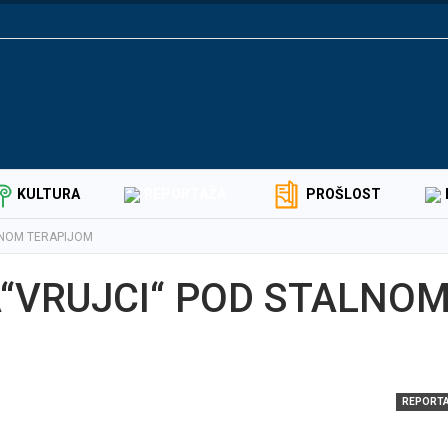
KULTURA
REPORTAŽA
PROŠLOST
LNOM TERAPIJOM
A“VRUJCI“ POD STALNO
REPORT