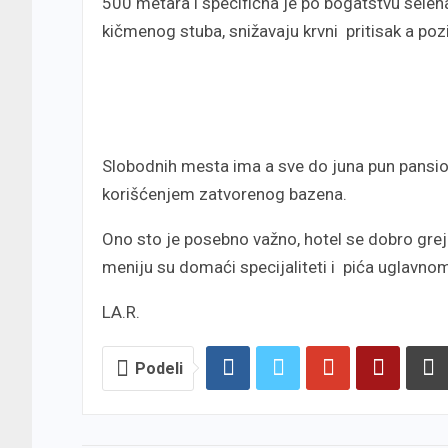
500 metara i specifična je po bogatstvu selen
kičmenog stuba, snižavaju krvni pritisak a poz
Slobodnih mesta ima a sve do juna pun pansio
korišćenjem zatvorenog bazena.
Ono sto je posebno važno, hotel se dobro gre
meniju su domaći specijaliteti i pića uglavnom
LA.R.
Podeli