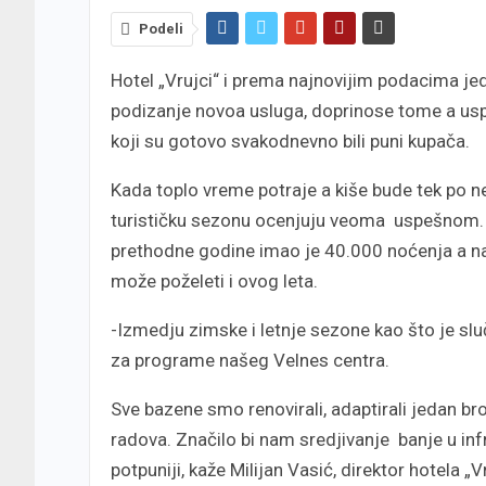
Podeli
Hotel „Vrujci“ i prema najnovijim podacima jed
podizanje novoa usluga, doprinose tome a usp
koji su gotovo svakodnevno bili puni kupača.
Kada toplo vreme potraje a kiše bude tek po nek
turističku sezonu ocenjuju veoma uspešnom. H
prethodne godine imao je 40.000 noćenja a na
može poželeti i ovog leta.
-Izmedju zimske i letnje sezone kao što je slu
za programe našeg Velnes centra.
Sve bazene smo renovirali, adaptirali jedan b
radova. Značilo bi nam sredjivanje banje u in
potpuniji, kaže Milijan Vasić, direktor hotela „V