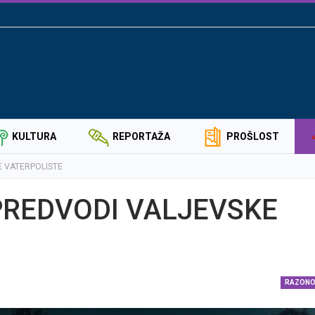
KULTURA
REPORTAŽA
PROŠLOST
E VATERPOLISTE
PREDVODI VALJEVSKE
ZNAMENITI SVE
NIKOLAJEVIĆ IZ 
RADUŠE
RAZON
PRIMERNA ULIC
PUNO DECE