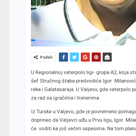
Podeli
U Regionalnoj vaterpolo ligi- grupa A2, koja s
šef Stručnog štaba predvodiće Igor Milanović, 
reka i Galatasaraja. U Valjevu, gde vaterpolo p
za rad sa igračima i trenerima.
Iz Turske u Valjevo, gde je povremeno pomag
doprineo da Valjevci uđu u Prvu ligu, Igor Mila
će voditi ka još većim uspesima. Na tom planu 