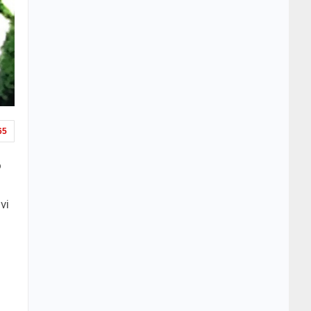
65
o
vi