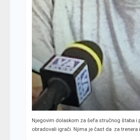
Njegovim dolaskom za šefa stručnog štaba i p
obradovali igrači. Njima je čast da za trenera 