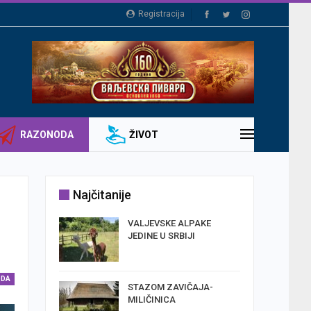
Registracija
RAZONODA
ŽIVOT
Najčitanije
TOMIR
VALJEVSKE ALPAKE
SELA
JEDINE U SRBIJI
ODA
A SA
STAZOM ZAVIČAJA-
MILIČINICA