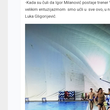
-Kada su čuli da Igor Milanović postaje trener
velikim entuzijazmom smo ućli u sve ovo, u no
Luka Gligorijević.