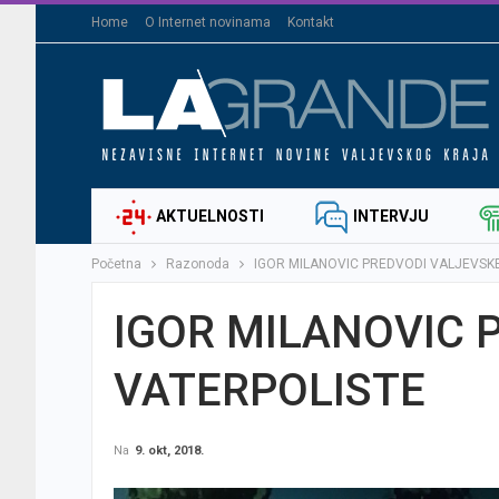
Home
O Internet novinama
Kontakt
AKTUELNOSTI
INTERVJU
Početna
Razonoda
IGOR MILANOVIC PREDVODI VALJEVSK
IGOR MILANOVIC 
VATERPOLISTE
Na
9. okt, 2018.