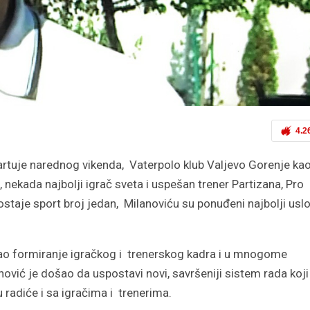
4.2
tartuje narednog vikenda, Vaterpolo klub Valjevo Gorenje ka
nekada najbolji igrač sveta i uspešan trener Partizana, Pro
ostaje sport broj jedan, Milanoviću su ponuđeni najbolji uslo
ao formiranje igračkog i trenerskog kadra i u mnogome
nović je došao da uspostavi novi, savršeniji sistem rada koji
radiće i sa igračima i trenerima.