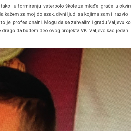
 tako i u formiranju vaterpolo škole za mlađe igrače u okvir
da kažem za moj dolazak, divni ljudi sa kojima sam i razvio
to je profesionalni. Mogu da se zahvalim i gradu Valjevu ko
je drago da budem deo ovog projekta VK Valjevo kao jedan