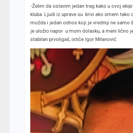
-Želim da ostavim jedan trag kako u ovoj ekipi
kluba. Ljudi iz uprave su krivi ako smem tako 
možda i jedan odnos koji je vredniji ne samo š
je uložio napor u mom dolasku, a meni lično 
stabilan prvoligaš, ističe Igor Milanović.