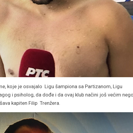
 ime, koje je osvajalo Ligu šampiona sa Partizanom, Ligu
agog i psiholog, da dođe i da ovaj klub načini još većim neg
šava kapiten Filip Trenžera.