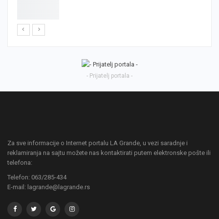
- Prijatelj portala -
Za sve informacije o Internet portalu LA Grande, u vezi saradnje i
reklamiranja na sajtu možete nas kontaktirati putem elektronske pošte ili
telefona:
Telefon: 063/285-434
E-mail: lagrande@lagrande.rs