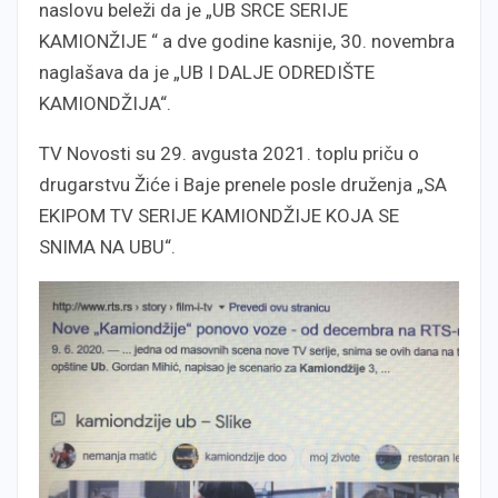
naslovu beleži da je „UB SRCE SERIJE
KAMIONŽIJE “ a dve godine kasnije, 30. novembra
naglašava da je „UB I DALJE ODREDIŠTE
KAMIONDŽIJA“.
TV Novosti su 29. avgusta 2021. toplu priču o
drugarstvu Žiće i Baje prenele posle druženja „SA
EKIPOM TV SERIJE KAMIONDŽIJE KOJA SE
SNIMA NA UBU“.