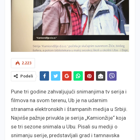
2.223
Podeli
Pune tri godine zahvaljujući snimanjima tv serija i
filmova na svom terenu, Ub je na udarnim
stranama elektronskih i štampanih medija u Srbiji.
Najviše pažnje privukla je serija „Kamionžije“ koja
se tri sezone snimala u Ubu. Pisali su mediji o
snimanju serije, predstavljali grad i tamnavska