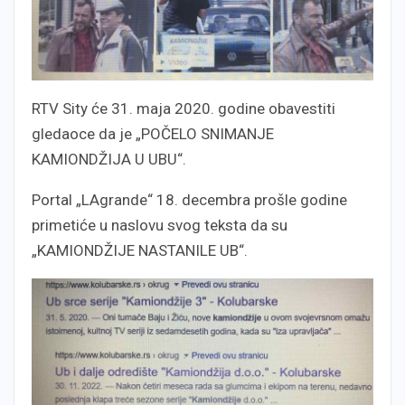
RTV Sity će 31. maja 2020. godine obavestiti
gledaoce da je „POČELO SNIMANJE
KAMIONDŽIJA U UBU“.
Portal „LAgrande“ 18. decembra prošle godine
primetiće u naslovu svog teksta da su
„KAMIONDŽIJE NASTANILE UB“.