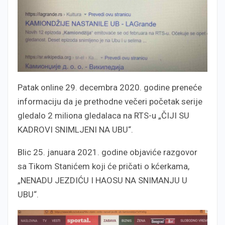
Patak online 29. decembra 2020. godine preneće
informaciju da je prethodne večeri početak serije
gledalo 2 miliona gledalaca na RTS-u „ČIJI SU
KADROVI SNIMLJENI NA UBU“.
Blic 25. januara 2021. godine objaviće razgovor
sa Tikom Stanićem koji će pričati o kćerkama,
„NENADU JEZDIĆU I HAOSU NA SNIMANJU U
UBU“.