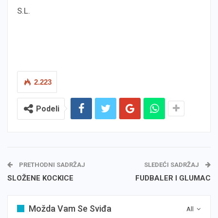
S.L.
2.223
Podeli
PRETHODNI SADRŽAJ
SLEDEĆI SADRŽAJ
SLOŽENE KOCKICE
FUDBALER I GLUMAC
Možda Vam Se Sviđa
All