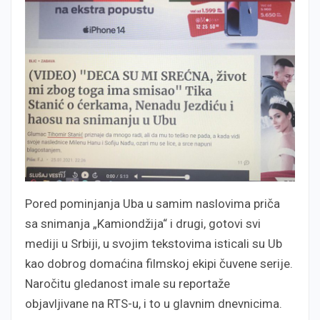
Pored pominjanja Uba u samim naslovima priča
sa snimanja „Kamiondžija“ i drugi, gotovi svi
mediji u Srbiji, u svojim tekstovima isticali su Ub
kao dobrog domaćina filmskoj ekipi čuvene serije.
Naročitu gledanost imale su reportaže
objavljivane na RTS-u, i to u glavnim dnevnicima.