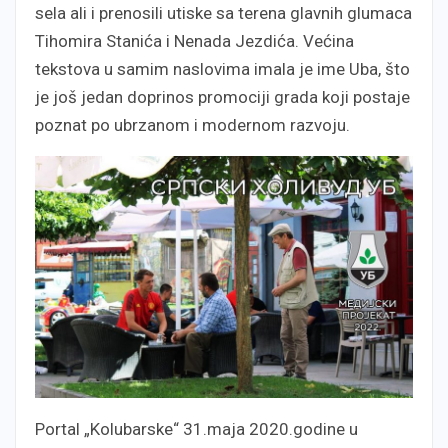
sela ali i prenosili utiske sa terena glavnih glumaca
Tihomira Stanića i Nenada Jezdića. Većina
tekstova u samim naslovima imala je ime Uba, što
je još jedan doprinos promociji grada koji postaje
poznat po ubrzanom i modernom razvoju.
Portal „Kolubarske“ 31.maja 2020.godine u