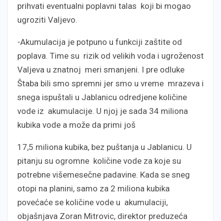
prihvati eventualni poplavni talas koji bi mogao
ugroziti Valjevo.
-Akumulacija je potpuno u funkciji zaštite od
poplava. Time su rizik od velikih voda i ugroženost
Valjeva u znatnoj meri smanjeni. I pre odluke
Štaba bili smo spremni jer smo u vreme mrazeva i
snega ispuštali u Jablanicu odredjene količine
vode iz akumulacije. U njoj je sada 34 miliona
kubika vode a može da primi još
17,5 miliona kubika, bez puštanja u Jablanicu. U
pitanju su ogromne količine vode za koje su
potrebne višemesečne padavine. Kada se sneg
otopi na planini, samo za 2 miliona kubika
povećaće se količine vode u akumulaciji,
objašnjava Zoran Mitrovic, direktor preduzeća