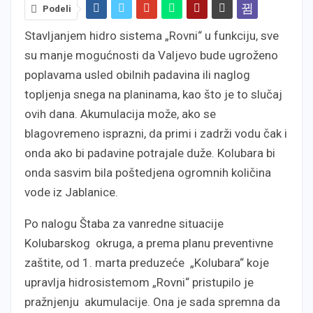
Podeli
Stavljanjem hidro sistema „Rovni“ u funkciju, sve
su manje mogućnosti da Valjevo bude ugroženo
poplavama usled obilnih padavina ili naglog
topljenja snega na planinama, kao što je to slučaj
ovih dana. Akumulacija može, ako se
blagovremeno isprazni, da primi i zadrži vodu čak i
onda ako bi padavine potrajale duže. Kolubara bi
onda sasvim bila poštedjena ogromnih količina
vode iz Jablanice.
Po nalogu Štaba za vanredne situacije
Kolubarskog okruga, a prema planu preventivne
zaštite, od 1. marta preduzeće „Kolubara“ koje
upravlja hidrosistemom „Rovni“ pristupilo je
pražnjenju akumulacije. Ona je sada spremna da