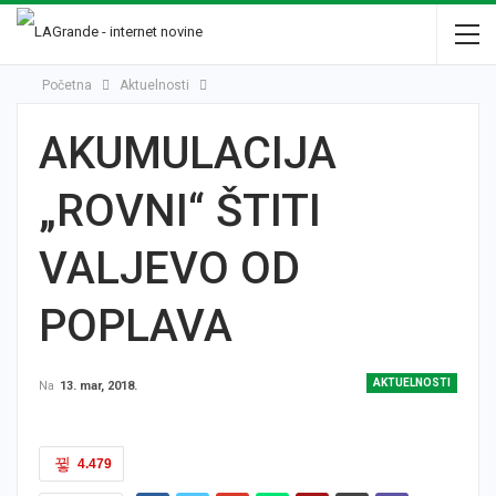
Početna
Aktuelnosti
AKUMULACIJA
„ROVNI“ ŠTITI
VALJEVO OD
POPLAVA
AKTUELNOSTI
Na
13. mar, 2018.
4.479