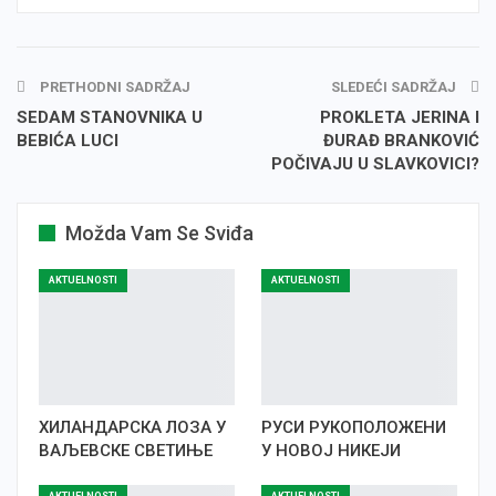
PRETHODNI SADRŽAJ
SLEDEĆI SADRŽAJ
SEDAM STANOVNIKA U
PROKLETA JERINA I
BEBIĆA LUCI
ĐURAĐ BRANKOVIĆ
POČIVAJU U SLAVKOVICI?
Možda Vam Se Sviđa
AKTUELNOSTI
AKTUELNOSTI
ХИЛАНДАРСКА ЛОЗА У
РУСИ РУКОПОЛОЖЕНИ
ВАЉЕВСКЕ СВЕТИЊЕ
У НОВОЈ НИКЕЈИ