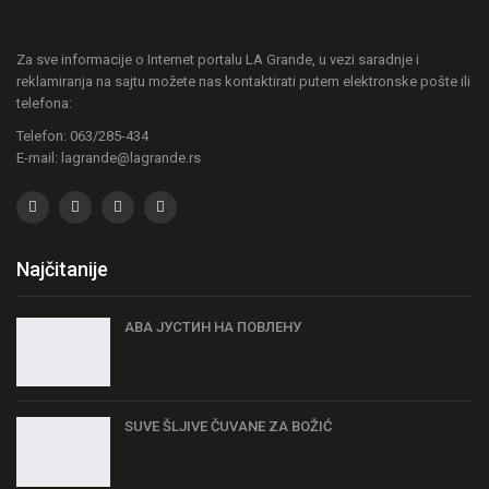
Za sve informacije o Internet portalu LA Grande, u vezi saradnje i
reklamiranja na sajtu možete nas kontaktirati putem elektronske pošte ili
telefona:
Telefon: 063/285-434
E-mail: lagrande@lagrande.rs
Najčitanije
АВА ЈУСТИН НА ПОВЛЕНУ
SUVE ŠLJIVE ČUVANE ZA BOŽIĆ