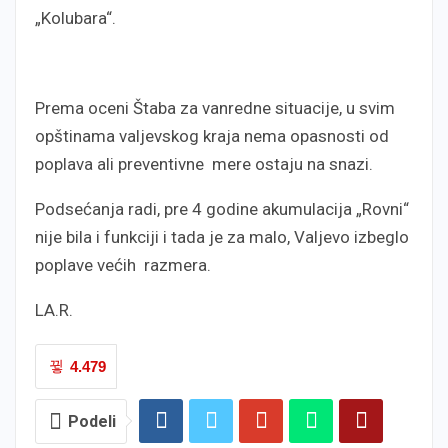
„Kolubara“.
Prema oceni Štaba za vanredne situacije, u svim
opštinama valjevskog kraja nema opasnosti od
poplava ali preventivne mere ostaju na snazi.
Podsećanja radi, pre 4 godine akumulacija „Rovni“
nije bila i funkciji i tada je za malo, Valjevo izbeglo
poplave većih razmera.
LA.R.
4.479
Podeli