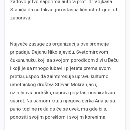
zadovoljstvo naporima autora prof. dr Vojkana
Stanića da se takva gorostasna ličnost otrgne od
zaborava.
Najveće zasuge za organizaciju ove promcije
pripadaju Dejanu Nikolajeviću, Svetomirovom
čukununuku, koji sa svojom porodicom živi u Beču
i koji je sa mnogo lubavi i pijeteta prema svom
pretku, uspeo da zainteresuje upravu kulturno
umetničkog društva Stevan Mokranjac i,
uz njhiovu podršku, napravi prijatan i inspirativan
susret. Na samom kraju njegova ćerka Ana je sa
puno topline rekla da će se uvek, ma gde bila,
ponositi svojim poreklom i svojim korenima.