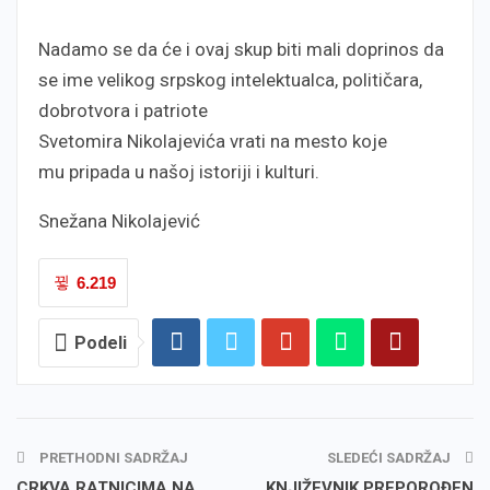
Nadamo se da će i ovaj skup biti mali doprinos da
se ime velikog srpskog intelektualca, političara,
dobrotvora i patriote
Svetomira Nikolajevića vrati na mesto koje
mu pripada u našoj istoriji i kulturi.
Snežana Nikolajević
6.219
Podeli
PRETHODNI SADRŽAJ
SLEDEĆI SADRŽAJ
CRKVA RATNICIMA NA
KNJIŽEVNIK PREPOROĐEN