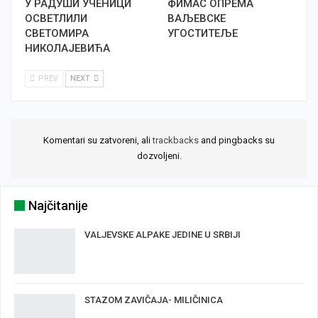
У РАДУШИ УЧЕНИЦИ
ФИМАС ОПРЕМА
ОСВЕТЛИЛИ
ВАЉЕВСКЕ
СВЕТОМИРА
УГОСТИТЕЉЕ
НИКОЛАЈЕВИЋА
PREV
NEXT
Komentari su zatvoreni, ali
trackbacks
and pingbacks su
dozvoljeni.
Najčitanije
VALJEVSKE ALPAKE JEDINE U SRBIJI
STAZOM ZAVIČAJA- MILIČINICA