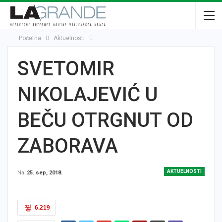
Početna
Aktuelnosti
SVETOMIR
NIKOLAJEVIĆ U
BEČU OTRGNUT OD
ZABORAVA
AKTUELNOSTI
Na
25. sep, 2018.
6.219