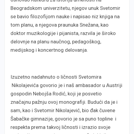
Beogradskom univerzitetu, njegov unuk Svetomir
se bavio filozofijom nauke i napisao niz knjiga na
tom planu, a njegova praunuka Snežana, kao
doktor muzikologije i pijanista, razvila je široko
delovnje na planu naučnog, pedagoškog,
medijskog i koncertnog delovanja.
Izuzetno nadahnuto o ličnosti Svetomira
Nikolajevića govorio je i naš ambasador u Austriji
gospodin Nebojša Rodić, koji je posvetio
značajnu pažnju ovoj monografiji. Budući da je i
sam, kao i Svetomir Nikolajević, bio đak čuvene
Šabačke gimnazije, govorio je sa puno topline i
respekta prema takvoj ličnosti i izrazio svoje