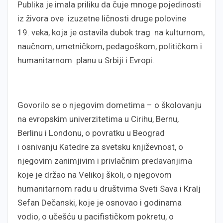
Publika je imala priliku da čuje mnoge pojedinosti
iz živora ove izuzetne ličnosti druge polovine
19. veka, koja je ostavila dubok trag na kulturnom,
naučnom, umetničkom, pedagoškom, političkom i
humanitarnom planu u Srbiji i Evropi.
Govorilo se o njegovim dometima – o školovanju
na evropskim univerzitetima u Cirihu, Bernu,
Berlinu i Londonu, o povratku u Beograd
i osnivanju Katedre za svetsku književnost, o
njegovim zanimjivim i privlačnim predavanjima
koje je držao na Velikoj školi, o njegovom
humanitarnom radu u društvima Sveti Sava i Kralj
Sefan Dečanski, koje je osnovao i godinama
vodio, o učešću u pacifističkom pokretu, o