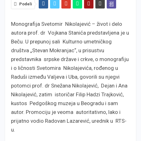
Podeli
Monografija Svetomir Nikolajević – život i delo
autora prof. dr Vojkana Stanića predstavljena je u
Beču. U prepunoj sali Kulturno umetničkog
društva „Stevan Mokranjac“, u prisustvu
predstavnika srpske države i crkve, o monografiju
i o ličnosti Svetomira Nikolajevića, rođenog u
Raduši između Valjeva i Uba, govorili su njegvi
potomci prof. dr Snežana Nikolajević, Dejan i Ana
Nikolajević, zatim istoričar Filip Hadzi Trajković,
kustos Pedgoškog muzeja u Beogradu i sam
autor. Promociju je veoma autoritativno, lako i
prijatno vodio Radovan Lazarević, urednik u RTS-
u.