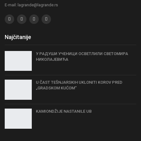
E-mail: lagrande@lagrande.rs
Najčitanije
У РАДУШИ УЧЕНИЦИ ОСВЕТЛИЛИ СВЕТОМИРА
НИКОЛАЈЕВИЋА
U ČAST TEŠNJARSKIH UKLONITI KOROV PRED
„GRADSKOM KUĆOM“
KAMIONDŽIJE NASTANILE UB