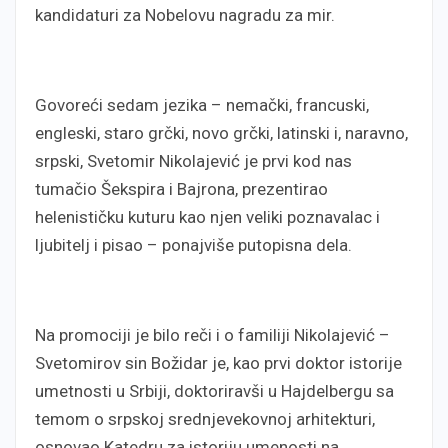
kandidaturi za Nobelovu nagradu za mir.
Govoreći sedam jezika – nemački, francuski,
engleski, staro grčki, novo grčki, latinski i, naravno,
srpski, Svetomir Nikolajević je prvi kod nas
tumačio Šekspira i Bajrona, prezentirao
helenističku kuturu kao njen veliki poznavalac i
ljubitelj i pisao – ponajviše putopisna dela.
Na promociji je bilo reči i o familiji Nikolajević –
Svetomirov sin Božidar je, kao prvi doktor istorije
umetnosti u Srbiji, doktoriravši u Hajdelbergu sa
temom o srpskoj srednjevekovnoj arhitekturi,
osnovao Katedru za istoriju umenosti na