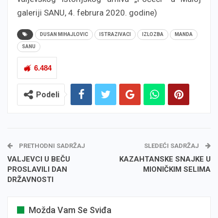
galeriji SANU, 4. februra 2020. godine)
DUSAN MIHAJLOVIC
ISTRAZIVACI
IZLOZBA
MANDA
SANU
6.484
Podeli
PRETHODNI SADRŽAJ
SLEDEĆI SADRŽAJ
VALJEVCI U BEČU
KAZAHTANSKE SNAJKE U
PROSLAVILI DAN
MIONIČKIM SELIMA
DRŽAVNOSTI
Možda Vam Se Sviđa