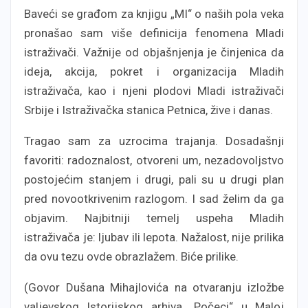
Baveći se građom za knjigu „MI“ o naših pola veka
pronašao sam više definicija fenomena Mladi
istraživači. Važnije od objašnjenja je činjenica da
ideja, akcija, pokret i organizacija Mladih
istraživača, kao i njeni plodovi Mladi istraživači
Srbije i Istraživačka stanica Petnica, žive i danas.
Tragao sam za uzrocima trajanja. Dosadašnji
favoriti: radoznalost, otvoreni um, nezadovoljstvo
postojećim stanjem i drugi, pali su u drugi plan
pred novootkrivenim razlogom. I sad želim da ga
objavim. Najbitniji temelj uspeha Mladih
istraživača je: ljubav ili lepota. Nažalost, nije prilika
da ovu tezu ovde obrazlažem. Biće prilike.
(Govor Dušana Mihajlovića na otvaranju izložbe
valjevskog Istorijskog arhiva „Počeci“ u Maloj