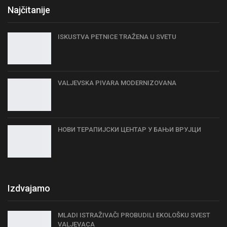
Najčitanije
ISKUSTVA PETNICE TRAŽENA U SVETU
VALJEVSKA PIVARA MODERNIZOVANA
НОВИ TЕРАПИЈСКИ ЦЕНТАР У БАЊИ ВРУЈЦИ
Izdvajamo
MLADI ISTRAŽIVAČI PROBUDILI EKOLOŠKU SVEST
VALJEVACA