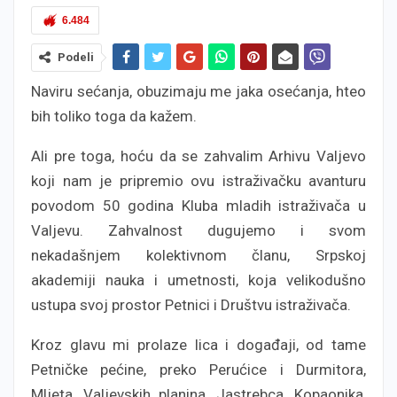
6.484
Podeli
Naviru sećanja, obuzimaju me jaka osećanja, hteo
bih toliko toga da kažem.
Ali pre toga, hoću da se zahvalim Arhivu Valjevo
koji nam je pripremio ovu istraživačku avanturu
povodom 50 godina Kluba mladih istraživača u
Valjevu. Zahvalnost dugujemo i svom
nekadašnjem kolektivnom članu, Srpskoj
akademiji nauka i umetnosti, koja velikodušno
ustupa svoj prostor Petnici i Društvu istraživača.
Kroz glavu mi prolaze lica i događaji, od tame
Petničke pećine, preko Perućice i Durmitora,
Mljeta, Valjevskih planina, Jastrebca, Kopaonika,