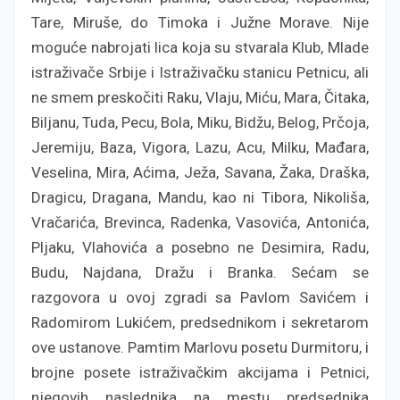
Tare, Miruše, do Timoka i Južne Morave. Nije
moguće nabrojati lica koja su stvarala Klub, Mlade
istraživače Srbije i Istraživačku stanicu Petnicu, ali
ne smem preskočiti Raku, Vlaju, Miću, Mara, Čitaka,
Biljanu, Tuda, Pecu, Bola, Miku, Bidžu, Belog, Prčoja,
Jeremiju, Baza, Vigora, Lazu, Acu, Milku, Mađara,
Veselina, Mira, Aćima, Ježa, Savana, Žaka, Draška,
Dragicu, Dragana, Mandu, kao ni Tibora, Nikoliša,
Vračarića, Brevinca, Radenka, Vasovića, Antonića,
Pljaku, Vlahovića a posebno ne Desimira, Radu,
Budu, Najdana, Dražu i Branka. Sećam se
razgovora u ovoj zgradi sa Pavlom Savićem i
Radomirom Lukićem, predsednikom i sekretarom
ove ustanove. Pamtim Marlovu posetu Durmitoru, i
brojne posete istraživačkim akcijama i Petnici,
njegovih naslednika na mestu predsednika