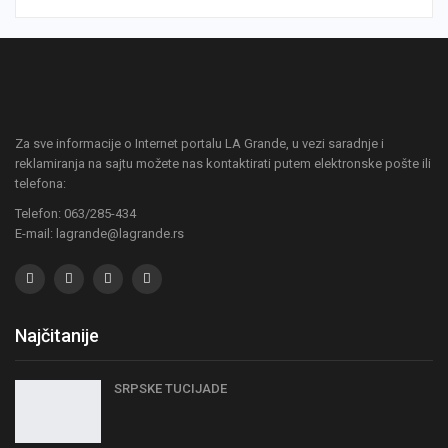
Za sve informacije o Internet portalu LA Grande, u vezi saradnje i
reklamiranja na sajtu možete nas kontaktirati putem elektronske pošte ili
telefona:
Telefon: 063/285-434
E-mail: lagrande@lagrande.rs
Najčitanije
SRPSKE TUCIJADE