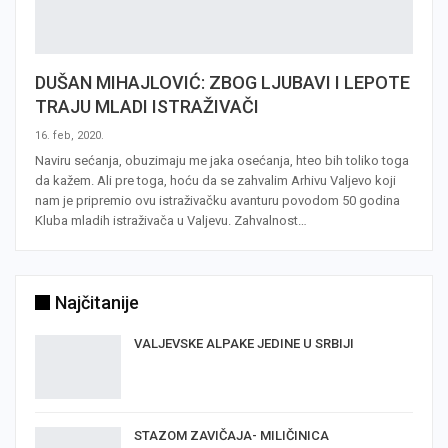
DUŠAN MIHAJLOVIĆ: ZBOG LJUBAVI I LEPOTE
TRAJU MLADI ISTRAŽIVAČI
16. feb, 2020.
Naviru sećanja, obuzimaju me jaka osećanja, hteo bih toliko toga
da kažem. Ali pre toga, hoću da se zahvalim Arhivu Valjevo koji
nam je pripremio ovu istraživačku avanturu povodom 50 godina
Kluba mladih istraživača u Valjevu. Zahvalnost…
Najčitanije
VALJEVSKE ALPAKE JEDINE U SRBIJI
STAZOM ZAVIČAJA- MILIČINICA