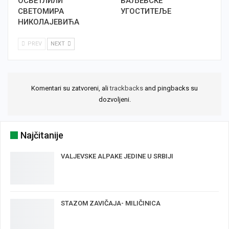
ОСВЕТЛИЛИ
ВАЉЕВСКЕ
СВЕТОМИРА
УГОСТИТЕЉЕ
НИКОЛАЈЕВИЋА
PREV
NEXT
Komentari su zatvoreni, ali
trackbacks
and pingbacks su
dozvoljeni.
Najčitanije
VALJEVSKE ALPAKE JEDINE U SRBIJI
STAZOM ZAVIČAJA- MILIČINICA