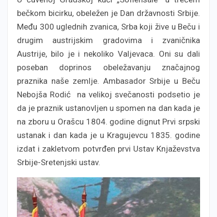
bečkom bicirku, obeležen je Dan državnosti Srbije.
Među 300 uglednih zvanica, Srba koji žive u Beču i
drugim austrijskim gradovima i zvaničnika
Austrije, bilo je i nekoliko Valjevaca. Oni su dali
poseban doprinos obeležavanju značajnog
praznika naše zemlje. Ambasador Srbije u Beču
Nebojša Rodić na velikoj svečanosti podsetio je
da je praznik ustanovljen u spomen na dan kada je
na zboru u Orašcu 1804. godine dignut Prvi srpski
ustanak i dan kada je u Kragujevcu 1835. godine
izdat i zakletvom potvrđen prvi Ustav Knjaževstva
Srbije-Sretenjski ustav.