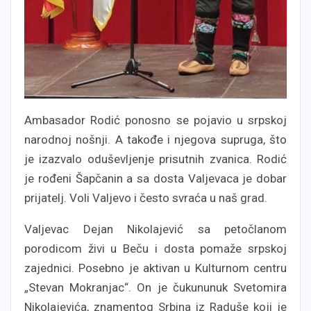
Ambasador Rodić ponosno se pojavio u srpskoj
narodnoj nošnji. A takođe i njegova supruga, što
je izazvalo oduševljenje prisutnih zvanica. Rodić
je rođeni Šapčanin a sa dosta Valjevaca je dobar
prijatelj. Voli Valjevo i često svraća u naš grad.
Valjevac Dejan Nikolajević sa petočlanom
porodicom živi u Beču i dosta pomaže srpskoj
zajednici. Posebno je aktivan u Kulturnom centru
„Stevan Mokranjac“. On je čukununuk Svetomira
Nikolajevića, znamentog Srbina iz Raduše koji je