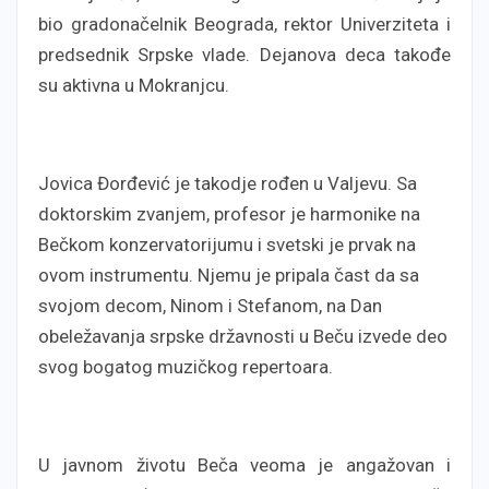
bio gradonačelnik Beograda, rektor Univerziteta i
predsednik Srpske vlade. Dejanova deca takođe
su aktivna u Mokranjcu.
Jovica Đorđević je takodje rođen u Valjevu. Sa
doktorskim zvanjem, profesor je harmonike na
Bečkom konzervatorijumu i svetski je prvak na
ovom instrumentu. Njemu je pripala čast da sa
svojom decom, Ninom i Stefanom, na Dan
obeležavanja srpske državnosti u Beču izvede deo
svog bogatog muzičkog repertoara.
U javnom životu Beča veoma je angažovan i