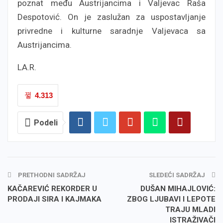
poznat među Austrijancima i Valjevac Raša
Despotović. On je zaslužan za uspostavljanje
privredne i kulturne saradnje Valjevaca sa
Austrijancima.
LA.R.
4.313
Podeli
PRETHODNI SADRŽAJ
SLEDEĆI SADRŽAJ
KAČAREVIĆ REKORDER U
DUŠAN MIHAJLOVIĆ:
PRODAJI SIRA I KAJMAKA
ZBOG LJUBAVI I LEPOTE
TRAJU MLADI
ISTRAŽIVAČI