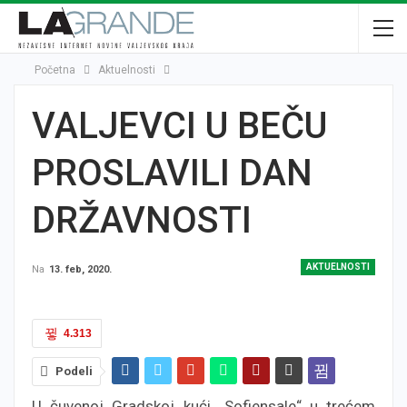
Početna
Aktuelnosti
VALJEVCI U BEČU
PROSLAVILI DAN
DRŽAVNOSTI
AKTUELNOSTI
Na
13. feb, 2020.
4.313
Podeli
U čuvenoj Gradskoj kući „Sofiensale“ u trećem