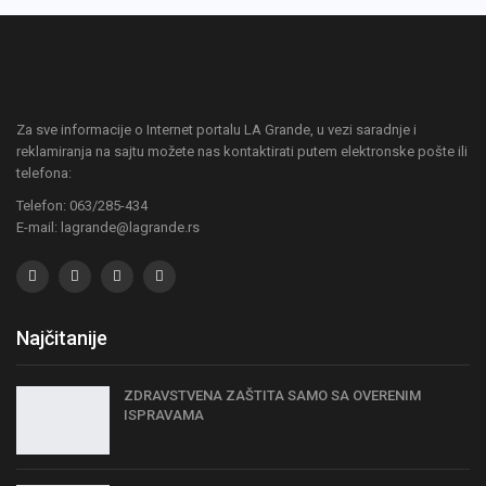
Za sve informacije o Internet portalu LA Grande, u vezi saradnje i
reklamiranja na sajtu možete nas kontaktirati putem elektronske pošte ili
telefona:
Telefon: 063/285-434
E-mail: lagrande@lagrande.rs
Najčitanije
ZDRAVSTVENA ZAŠTITA SAMO SA OVERENIM
ISPRAVAMA