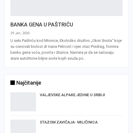
BANKA GENA U PAŠTRIĆU
29. jan, 2020.
U selu Paštriću kod Mionice, Ekološko društvo „Okvir života“ koje
su osnovali biolozi dr Ivana Petrović i njen otac Predrag, formira
banku gena voća, povrća i žitarica. Namera je da se sačuvaju
stare autohtone biljne sorte kojih svuda po…
Najčitanije
VALJEVSKE ALPAKE JEDINE U SRBIJI
STAZOM ZAVIČAJA- MILIČINICA