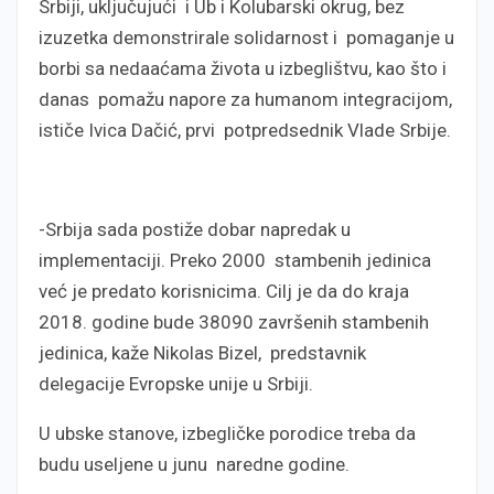
Srbiji, uključujući i Ub i Kolubarski okrug, bez
izuzetka demonstrirale solidarnost i pomaganje u
borbi sa nedaaćama života u izbeglištvu, kao što i
danas pomažu napore za humanom integracijom,
ističe Ivica Dačić, prvi potpredsednik Vlade Srbije.
-Srbija sada postiže dobar napredak u
implementaciji. Preko 2000 stambenih jedinica
već je predato korisnicima. Cilj je da do kraja
2018. godine bude 38090 završenih stambenih
jedinica, kaže Nikolas Bizel, predstavnik
delegacije Evropske unije u Srbiji.
U ubske stanove, izbegličke porodice treba da
budu useljene u junu naredne godine.