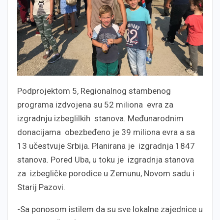
Podprojektom 5, Regionalnog stambenog
programa izdvojena su 52 miliona evra za
izgradnju izbeglilkih stanova. Međunarodnim
donacijama obezbeđeno je 39 miliona evra a sa
13 učestvuje Srbija. Planirana je izgradnja 1847
stanova. Pored Uba, u toku je izgradnja stanova
za izbegličke porodice u Zemunu, Novom sadu i
Starij Pazovi.
-Sa ponosom istilem da su sve lokalne zajednice u