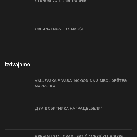
STANOVI ZA DOBRE RADNIKE
ORIGINALNOST U SAMOĆI
Izdvajamo
VALJEVSKA PIVARA 160 GODINA SIMBOL OPŠTEG
NAPRETKA
ДВА ДОБИТНИКА НАГРАДЕ „БЕЛИ“
PREMINUO MILORAD JEVTIĆ AMERIČKI UROLOG