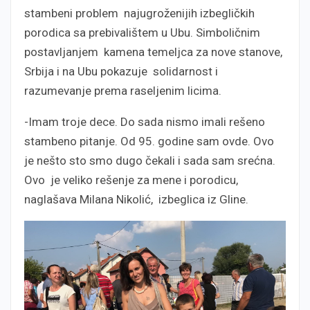
stambeni problem najugroženijih izbegličkih
porodica sa prebivalištem u Ubu. Simboličnim
postavljanjem kamena temeljca za nove stanove,
Srbija i na Ubu pokazuje solidarnost i
razumevanje prema raseljenim licima.
-Imam troje dece. Do sada nismo imali rešeno
stambeno pitanje. Od 95. godine sam ovde. Ovo
je nešto sto smo dugo čekali i sada sam srećna.
Ovo je veliko rešenje za mene i porodicu,
naglašava Milana Nikolić, izbeglica iz Gline.