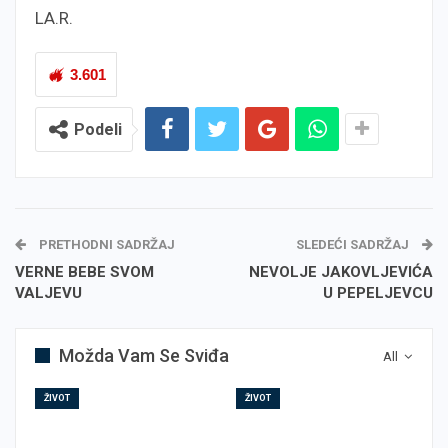
LA.R.
3.601
Podeli
PRETHODNI SADRŽAJ
SLEDEĆI SADRŽAJ
VERNE BEBE SVOM
NEVOLJE JAKOVLJEVIĆA
VALJEVU
U PEPELJEVCU
Možda Vam Se Sviđa
All
ŽIVOT
ŽIVOT