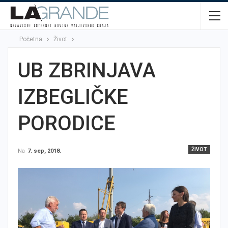
Početna
Život
UB ZBRINJAVA
IZBEGLIČKE
PORODICE
ŽIVOT
Na
7. sep, 2018.