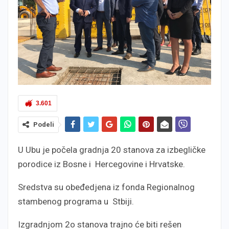
3.601
Podeli
U Ubu je počela gradnja 20 stanova za izbegličke
porodice iz Bosne i Hercegovine i Hrvatske.
Sredstva su obeđedjena iz fonda Regionalnog
stambenog programa u Stbiji.
Izgradnjom 2o stanova trajno će biti rešen