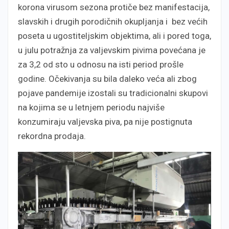
korona virusom sezona protiče bez manifestacija,
slavskih i drugih porodičnih okupljanja i bez većih
poseta u ugostiteljskim objektima, ali i pored toga,
u julu potražnja za valjevskim pivima povećana je
za 3,2 od sto u odnosu na isti period prošle
godine. Očekivanja su bila daleko veća ali zbog
pojave pandemije izostali su tradicionalni skupovi
na kojima se u letnjem periodu najviše
konzumiraju valjevska piva, pa nije postignuta
rekordna prodaja.