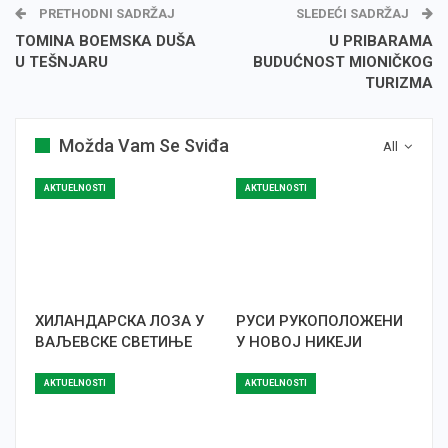
PRETHODNI SADRŽAJ
SLEDEĆI SADRŽAJ
TOMINA BOEMSKA DUŠA
U PRIBARAMA
U TEŠNJARU
BUDUĆNOST MIONIČKOG
TURIZMA
Možda Vam Se Sviđa
All
AKTUELNOSTI
AKTUELNOSTI
ХИЛАНДАРСКА ЛОЗА У
РУСИ РУКОПОЛОЖЕНИ
ВАЉЕВСКЕ СВЕТИЊЕ
У НОВОЈ НИКЕЈИ
AKTUELNOSTI
AKTUELNOSTI