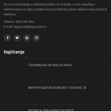
Za sve informacije o Internet portalu LA Grande, u vezi saradnje i
reklamiranja na sajtu možete nas kontaktirati putem elektronske pošte ili
telefona:
Telefon: 063/285-434
E-mail: lagrande@lagrande.rs
Najčitanije
ČAROBNJAK OD MALIH NOGU
ВИНОГРАДИ ВАЉЕВСКЕ ТОСКАНЕ (4)
PETNICA ČEKA NOVE TALENTE