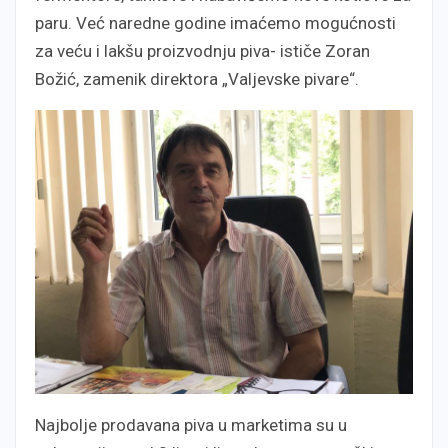
paru. Već naredne godine imaćemo mogućnosti
za veću i lakšu proizvodnju piva- ističe Zoran
Božić, zamenik direktora „Valjevske pivare“.
Najbolje prodavana piva u marketima su u