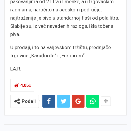
pakovanjima od 2 litra i limenke, a u trgovačkim
radnjama, naročito na seoskom području,
najtraženije je pivo u standarnoj flaši od pola litra.
Slabije su, iz već navedenih razloga, išla točena
piva.
U prodaji, i to na valjevskom tržištu, prednjače
trgovine „Karađorđe“ i „Europrom“.
LA.R.
4.051
Podeli