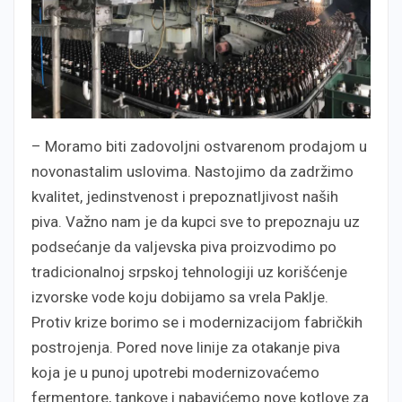
– Moramo biti zadovoljni ostvarenom prodajom u
novonastalim uslovima. Nastojimo da zadržimo
kvalitet, jedinstvenost i prepoznatljivost naših
piva. Važno nam je da kupci sve to prepoznaju uz
podsećanje da valjevska piva proizvodimo po
tradicionalnoj srpskoj tehnologiji uz korišćenje
izvorske vode koju dobijamo sa vrela Paklje.
Protiv krize borimo se i modernizacijom fabričkih
postrojenja. Pored nove linije za otakanje piva
koja je u punoj upotrebi modernizovaćemo
fermentore, tankove i nabavićemo nove kotlove za