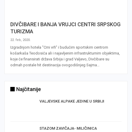
DIVČIBARE I BANJA VRUJCI CENTRI SRPSKOG
TURIZMA
22. feb, 2020.
Izgradnjom hotela "Crni vrh" i budućim sportskim centrom
košarkaša Teodosića ali i najavljenim infrastrukturnim objektima,
koje će finansirati država Srbija i grad Valjevo, Divčibare su
odmah postale hit destinacija ovogodišnjeg Sajma…
Najčitanije
VALJEVSKE ALPAKE JEDINE U SRBIJI
STAZOM ZAVIČAJA- MILIČINICA