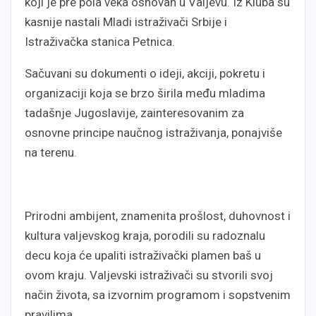
koji je pre pola veka osnovan u Valjevu. Iz Kluba su
kasnije nastali Mladi istraživači Srbije i
Istraživačka stanica Petnica.
Sačuvani su dokumenti o ideji, akciji, pokretu i
organizaciji koja se brzo širila među mladima
tadašnje Jugoslavije, zainteresovanim za
osnovne principe naučnog istraživanja, ponajviše
na terenu.
Prirodni ambijent, znamenita prošlost, duhovnost i
kultura valjevskog kraja, porodili su radoznalu
decu koja će upaliti istraživački plamen baš u
ovom kraju. Valjevski istraživači su stvorili svoj
način života, sa izvornim programom i sopstvenim
pravilima.