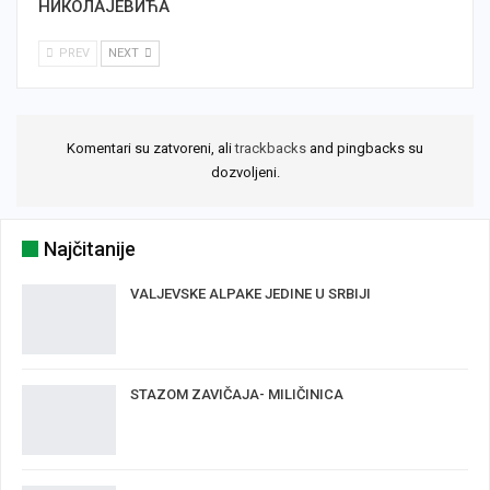
НИКОЛАЈЕВИЋА
PREV
NEXT
Komentari su zatvoreni, ali
trackbacks
and pingbacks su
dozvoljeni.
Najčitanije
VALJEVSKE ALPAKE JEDINE U SRBIJI
STAZOM ZAVIČAJA- MILIČINICA