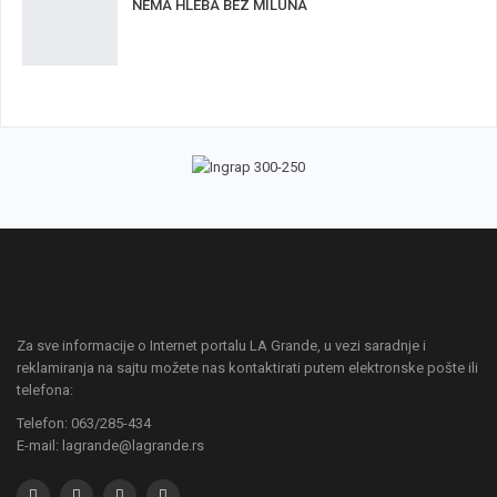
NEMA HLEBA BEZ MILUNA
Za sve informacije o Internet portalu LA Grande, u vezi saradnje i
reklamiranja na sajtu možete nas kontaktirati putem elektronske pošte ili
telefona:
Telefon: 063/285-434
E-mail: lagrande@lagrande.rs