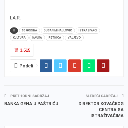
LA.R.
50 GODINA
DUSAN MIHAJLOVIC
ISTRAZIVACI
KULTURA
NAUKA
PETNICA
VALJEVO
3.515
Podeli
PRETHODNI SADRŽAJ
SLEDEĆI SADRŽAJ
BANKA GENA U PAŠTRIĆU
DIREKTOR KOVAČKOG
CENTRA SA
ISTRAŽIVAČIMA