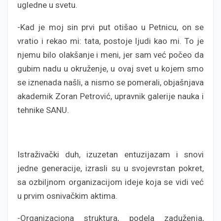
ugledne u svetu.
-Kad je moj sin prvi put otišao u Petnicu, on se
vratio i rekao mi: tata, postoje ljudi kao mi. To je
njemu bilo olakšanje i meni, jer sam već počeo da
gubim nadu u okruženje, u ovaj svet u kojem smo
se iznenada našli, a nismo se pomerali, objašnjava
akademik Zoran Petrović, upravnik galerije nauka i
tehnike SANU.
Istraživački duh, izuzetan entuzijazam i snovi
jedne generacije, izrasli su u svojevrstan pokret,
sa ozbiljnom organizacijom ideje koja se vidi već
u prvim osnivačkim aktima.
-Organizaciona struktura, podela zaduženja,