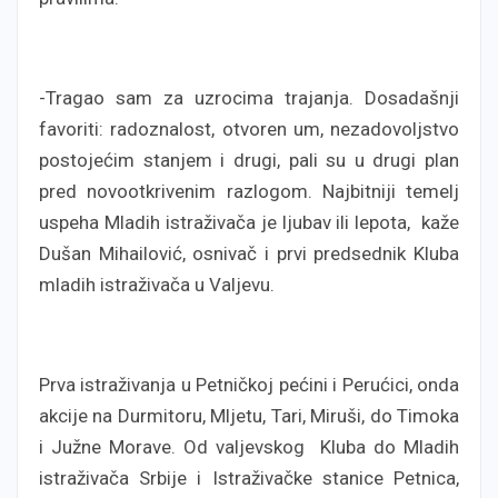
-Tragao sam za uzrocima trajanja. Dosadašnji
favoriti: radoznalost, otvoren um, nezadovoljstvo
postojećim stanjem i drugi, pali su u drugi plan
pred novootkrivenim razlogom. Najbitniji temelj
uspeha Mladih istraživača je ljubav ili lepota, kaže
Dušan Mihailović, osnivač i prvi predsednik Kluba
mladih istraživača u Valjevu.
Prva istraživanja u Petničkoj pećini i Perućici, onda
akcije na Durmitoru, Mljetu, Tari, Miruši, do Timoka
i Južne Morave. Od valjevskog Kluba do Mladih
istraživača Srbije i Istraživačke stanice Petnica,