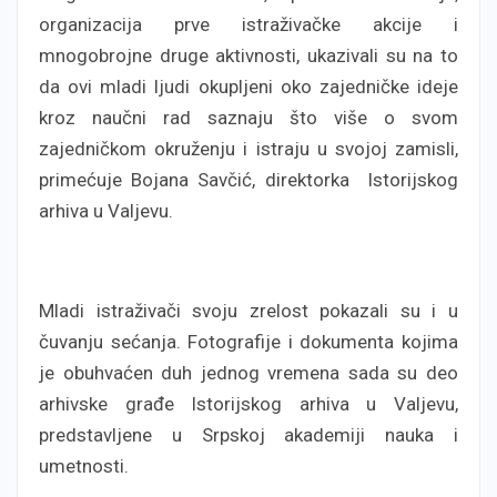
organizacija prve istraživačke akcije i
mnogobrojne druge aktivnosti, ukazivali su na to
da ovi mladi ljudi okupljeni oko zajedničke ideje
kroz naučni rad saznaju što više o svom
zajedničkom okruženju i istraju u svojoj zamisli,
primećuje Bojana Savčić, direktorka Istorijskog
arhiva u Valjevu.
Mladi istraživači svoju zrelost pokazali su i u
čuvanju sećanja. Fotografije i dokumenta kojima
je obuhvaćen duh jednog vremena sada su deo
arhivske građe Istorijskog arhiva u Valjevu,
predstavljene u Srpskoj akademiji nauka i
umetnosti.