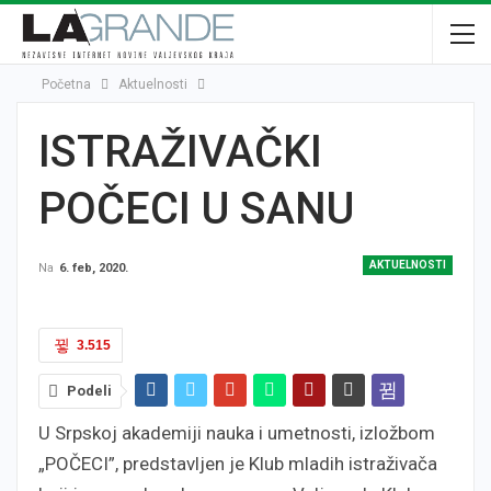
Početna
Aktuelnosti
ISTRAŽIVAČKI
POČECI U SANU
AKTUELNOSTI
Na
6. feb, 2020.
3.515
Podeli
U Srpskoj akademiji nauka i umetnosti, izložbom
„POČECI”, predstavljen je Klub mladih istraživača