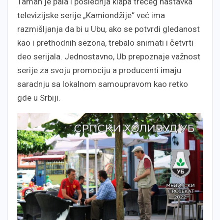
Taman je pala i poslednja klapa trećeg nastavka
televizijske serije „Kamiondžije“ već ima
razmišljanja da bi u Ubu, ako se potvrdi gledanost
kao i prethodnih sezona, trebalo snimati i četvrti
deo serijala. Jednostavno, Ub prepoznaje važnost
serije za svoju promociju a producenti imaju
saradnju sa lokalnom samoupravom kao retko
gde u Srbiji.