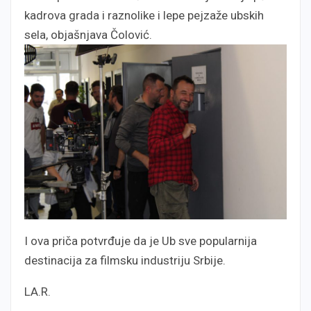
kadrova grada i raznolike i lepe pejzaže ubskih
sela, objašnjava Čolović.
I ova priča potvrđuje da je Ub sve popularnija
destinacija za filmsku industriju Srbije.
LA.R.