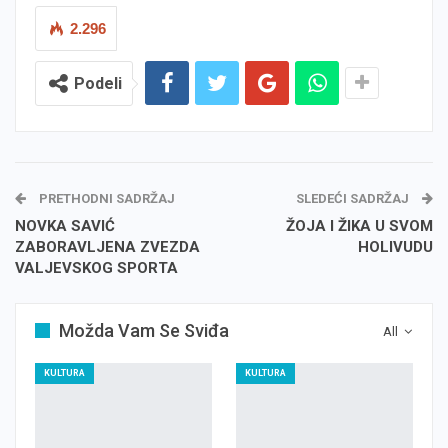
2.296
Podeli
PRETHODNI SADRŽAJ
SLEDEĆI SADRŽAJ
NOVKA SAVIĆ
ŽOJA I ŽIKA U SVOM
ZABORAVLJENA ZVEZDA
HOLIVUDU
VALJEVSKOG SPORTA
Možda Vam Se Sviđa
All
KULTURA
KULTURA