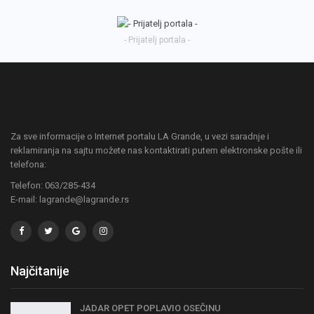
- Prijatelj portala -
Za sve informacije o Internet portalu LA Grande, u vezi saradnje i
reklamiranja na sajtu možete nas kontaktirati putem elektronske pošte ili
telefona:
Telefon: 063/285-434
E-mail: lagrande@lagrande.rs
Najčitanije
JADAR OPET POPLAVIO OSEČINU