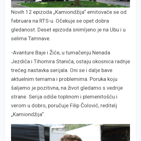
Novih 12 epizoda „Kamiondžija“ emitovaće se od
februara na RTS-u. Očekuje se opet dobra
gledanost. Deset epizoda snimljeno je na Ubu i u
selima Tamnave.
-Avanture Baje i Žiće, u tumačenju Nenada
Jezdića i Tihomira Stanića, ostaju okosnica radnje
trećeg nastavka serijala. Oni se i dalje bave
aktuelnim temama i problemima. Poruka koju
šaljemo je pozitivna, na život gledamo s vedrije
strane. Serija odiše toplinom i plemenitošću i
verom u dobro, poručuje Filip Čolović, reditelj
„Kamiondžija“.