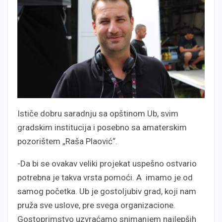
Ističe dobru saradnju sa opštinom Ub, svim
gradskim institucija i posebno sa amaterskim
pozorištem „Raša Plaović“.
-Da bi se ovakav veliki projekat uspešno ostvario
potrebna je takva vrsta pomoći. A imamo je od
samog početka. Ub je gostoljubiv grad, koji nam
pruža sve uslove, pre svega organizacione.
Gostoprimstvo uzvraćamo snimanjem najlepših