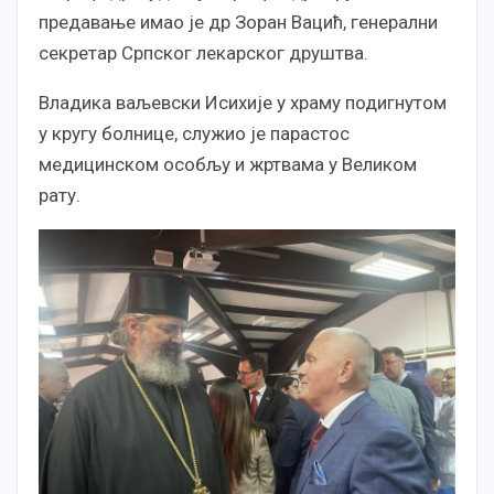
предавање имао је др Зоран Вацић, генерални
секретар Српског лекарског друштва.
Владика ваљевски Исихије у храму подигнутом
у кругу болнице, служио је парастос
медицинском особљу и жртвама у Великом
рату.