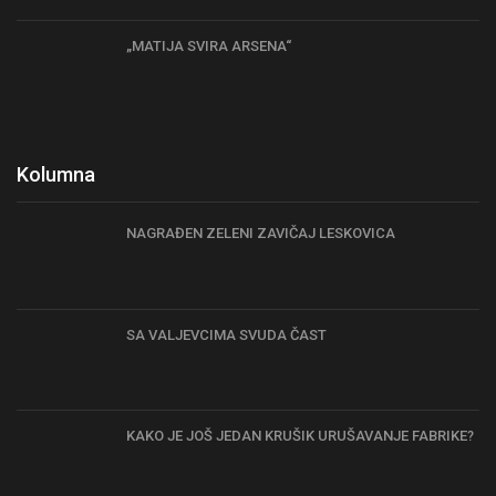
„MATIJA SVIRA ARSENA“
Kolumna
NAGRAĐEN ZELENI ZAVIČAJ LESKOVICA
SA VALJEVCIMA SVUDA ČAST
KAKO JE JOŠ JEDAN KRUŠIK URUŠAVANJE FABRIKE?