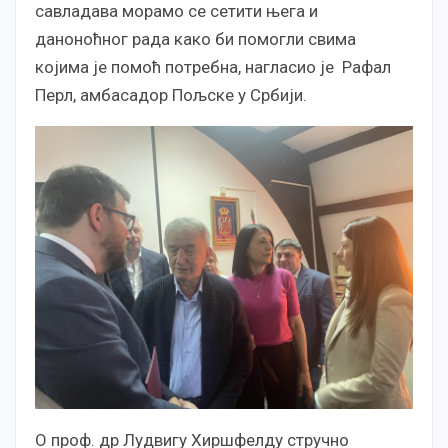
савладава морамо се сетити њега и
даноноћног рада како би помогли свима
којима је помоћ потребна, нагласио је Рафал
Перл, амбасадор Пољске у Србији.
О проф. др Лудвигу Хиршфелду стручно