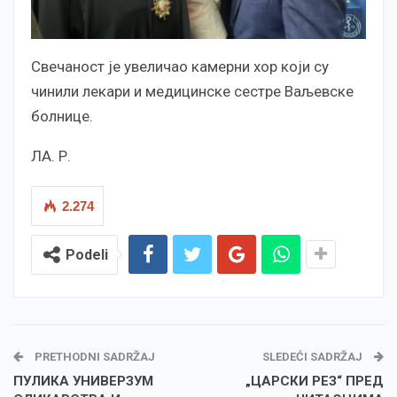
Свечаност је увеличао камерни хор који су
чинили лекари и медицинске сестре Ваљевске
болнице.
ЛА. Р.
2.274
Podeli
PRETHODNI SADRŽAJ
SLEDEĆI SADRŽAJ
ПУЛИКА УНИВЕРЗУМ
„ЦАРСКИ РЕЗ“ ПРЕД