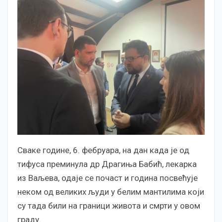
Сваке године, 6. фебруара, на дан када је од
тифуса преминула др Драгиња Бабић, лекарка
из Ваљева, одаје се почаст и година посвећује
неком од великих људи у белим мантилима који
су тада били на граници живота и смрти у овом
граду.