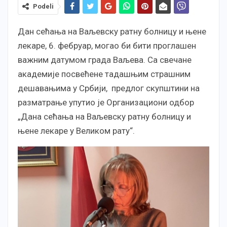
Podeli
Дан сећања на Ваљевску ратну болницу и њене
лекаре, 6. фебруар, могао би бити проглашен
важним датумом града Ваљева. Са свечане
академије посвећене тадашњим страшним
дешавањима у Србији, предлог скупштини на
разматрање упутио је Организациони одбор
„Дана сећања на Ваљевску ратну болницу и
њене лекаре у Великом рату“.