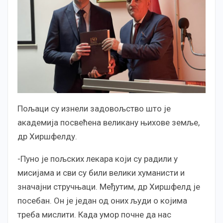
Пољаци су изнели задовољство што је
академија посвећена великану њихове земље,
др Хиршфелду.
-Пуно је пољских лекара који су радили у
мисијама и сви су били велики хуманисти и
значајни стручњаци. Међутим, др Хиршфелд је
посебан. Он је један од оних људи о којима
треба мислити. Када умор почне да нас