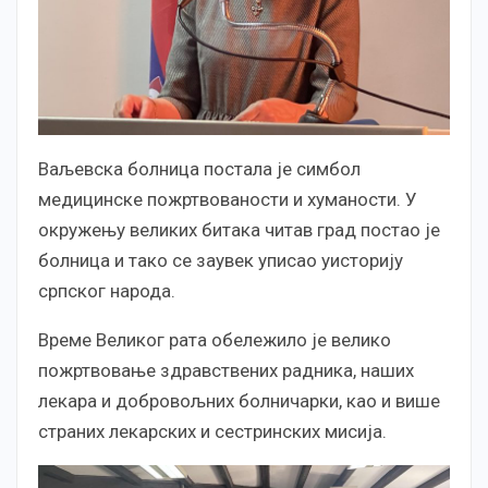
Ваљевска болница постала је симбол
медицинске пожртвованости и хуманости. У
окружењу великих битака читав град постао је
болница и тако се заувек уписао уисторију
српског народа.
Време Великог рата обележило је велико
пожртвовање здравствених радника, наших
лекара и добровољних болничарки, као и више
страних лекарских и сестринских мисија.