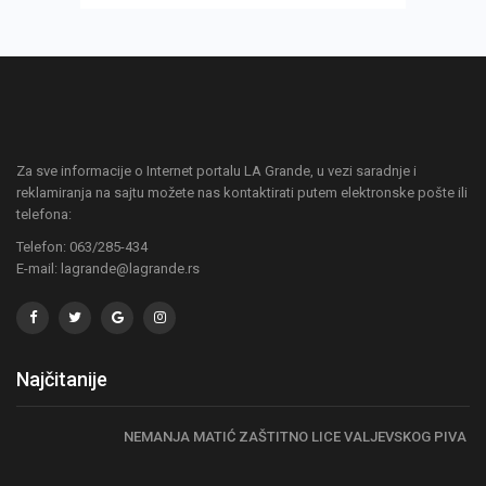
Za sve informacije o Internet portalu LA Grande, u vezi saradnje i
reklamiranja na sajtu možete nas kontaktirati putem elektronske pošte ili
telefona:
Telefon: 063/285-434
E-mail: lagrande@lagrande.rs
Najčitanije
NEMANJA MATIĆ ZAŠTITNO LICE VALJEVSKOG PIVA