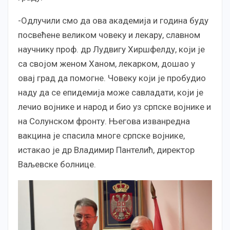
-Одлучили смо да ова академија и година буду
посвећене великом човеку и лекару, славном
научнику проф. др Лудвигу Хиршфелду, који је
са својом женом Ханом, лекарком, дошао у
овај град да помогне. Човеку који је пробудио
наду да се епидемија може савладати, који је
лечио војнике и народ и био уз српске војнике и
на Солунском фронту. Његова изванредна
вакцина је спасила многе српске војнике,
истакао је др Владимир Пантелић, директор
Ваљевске болнице.