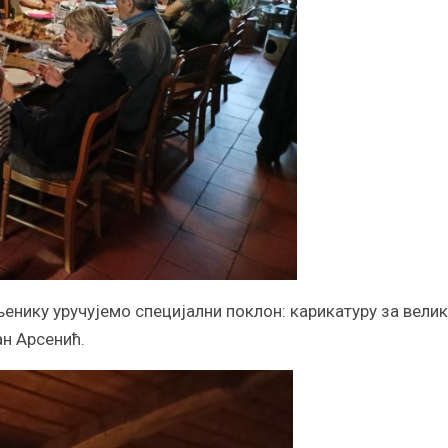
енику уручујемо специјални поклон: карикатуру за вели
ан Арсенић.