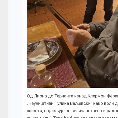
Од Лиона до Тернанта изнад Клермон Ферана
„Неуништиви Пулика Ваљевски“ како воли да
живота, појављује се величанствено и радо