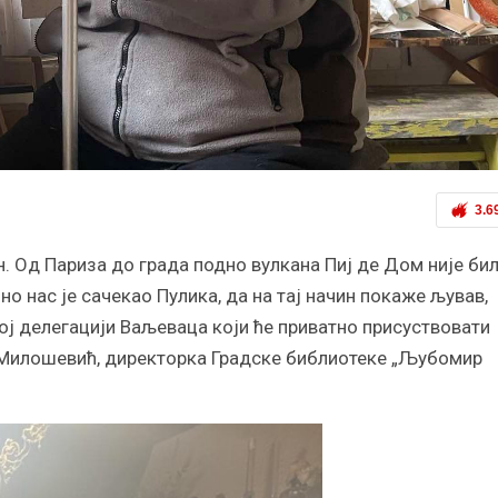
3.6
. Од Париза до града подно вулкана Пиј де Дом није би
о нас је сачекао Пулика, да на тај начин покаже љував,
ј делегацији Ваљеваца који ће приватно присуствовати
а Милошевић, директорка Градске библиотеке „Љубомир