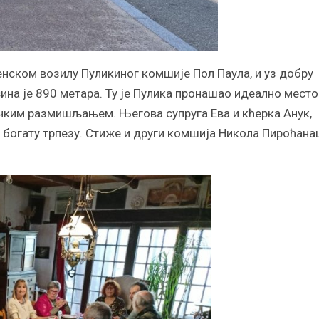
енском возилу Пуликиног комшије Пол Паула, и уз добру
сина је 890 метара. Ту је Пулика пронашао идеално место
ичким размишљањем. Његова супруга Ева и кћерка Анук,
з богату трпезу. Стиже и други комшија Никола Пироћана