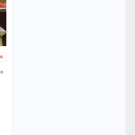
91
ло