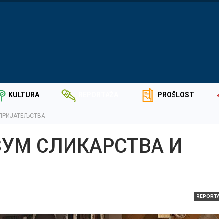
KULTURA
REPORTAŽA
PROŠLOST
 ПРИЈАТЕЉСТВА
ЗУМ СЛИКАРСТВА И
ZNAMENITI SVE
NIKOLAJEVIĆ IZ 
RADUŠE
REPORT
PRIMERNA ULIC
PUNO DECE