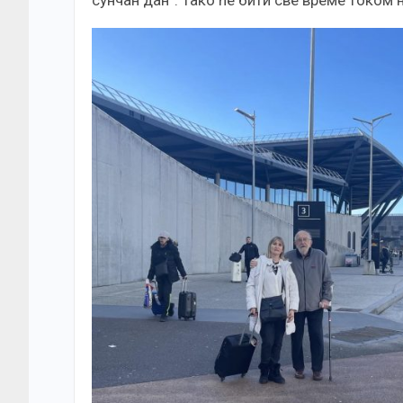
сунчан дан“. Тако ће бити све време током 