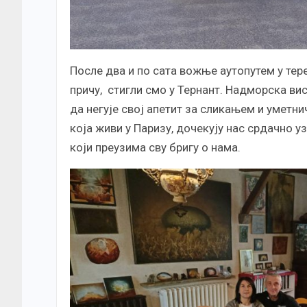
После два и по сата вожње аутопутем у тер
причу, стигли смо у Тернант. Надморска ви
да негује свој апетит за сликањем и уметн
која живи у Паризу, дочекују нас срдачно у
који преузима сву бригу о нама.