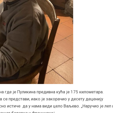
 где је Пуликина предивна кућа је 175 километара.
 се представи, иако је закорачио у десету деценију
сно истиче да у нама види цело Ваљево. „Наручио је леп 