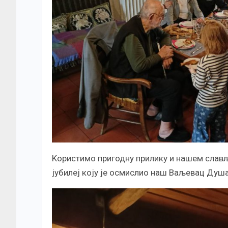
Kористимо пригодну прилику и нашем слављ
јубилеј коју је осмислио наш Ваљевац Душ