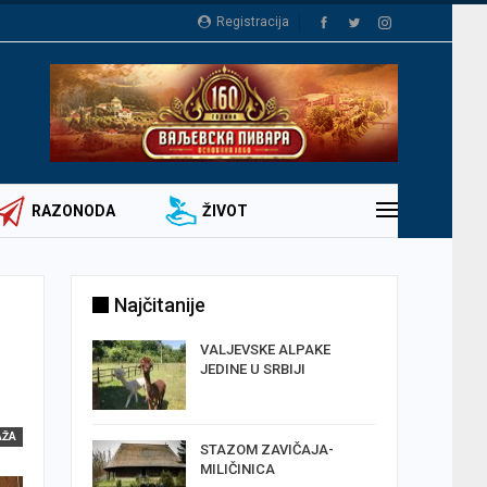
Registracija
RAZONODA
ŽIVOT
Najčitanije
TOMIR
VALJEVSKE ALPAKE
SELA
JEDINE U SRBIJI
AŽA
A SA
STAZOM ZAVIČAJA-
MILIČINICA