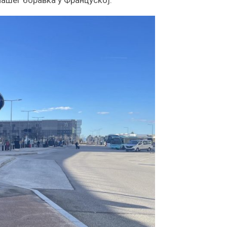
нашег боравка у Француској.