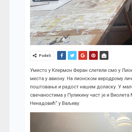
Podeli
Уместо у Клермон Феран слетели смо у Лион
места у авиону. На лионском аеродрому личн
поштовање и радост нашем доласку. У мало
свечаностима у Пуликину част је и Виолет
Ненадовић“ у Ваљеву.