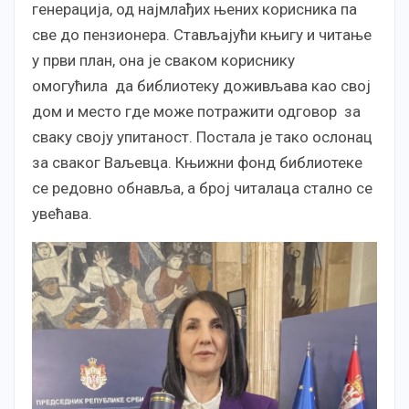
генерација, од најмлађих њених корисника па
све до пензионера. Стављајући књигу и читање
у први план, она је сваком кориснику
омогућила да библиотеку доживљава као свој
дом и место где може потражити одговор за
сваку своју упитаност. Постала је тако ослонац
за сваког Ваљевца. Књижни фонд библиотеке
се редовно обнавља, а број читалаца стално се
увећава.