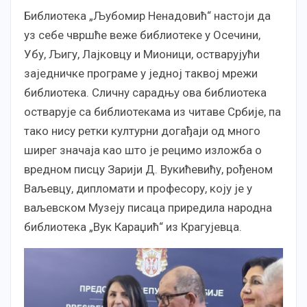
Библиотека „Љубомир Ненадовић“ настоји да
уз себе чвршће веже библиотеке у Осечини,
Убу, Љигу, Лајковцу и Мионици, остварујући
заједничке програме у једној таквој мрежи
библиотека. Сличну сарадњу ова библиотека
остварује са библиотекама из читаве Србије, па
тако нису ретки културни догађаји од много
ширег значаја као што је рецимо изложба о
вредном писцу Зарији Д. Вукићевићу, рођеном
Ваљевцу, дипломати и професору, коју је у
ваљевском Музеју писаца приредила народна
библиотека „Вук Караџић“ из Крагујевца.