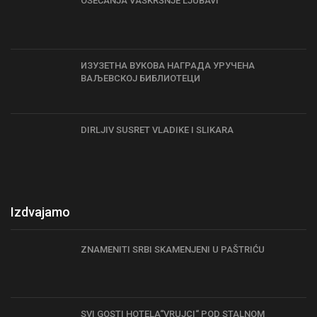
OSEĆANJA VASKRŠNJE LJUBAVI
ИЗУЗЕТНА ВУКОВА НАГРАДА УРУЧЕНА
ВАЉЕВСКОЈ БИБЛИОТЕЦИ
DIRLJIV SUSRET VLADIKE I SLIKARA
Izdvajamo
ZNAMENITI SRBI SKAMENJENI U PAŠTRIĆU
SVI GOSTI HOTELA“VRUJCI“ POD STALNOM