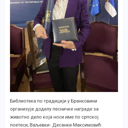
Библиотека по традицији у Бранковини
организује доделу песничке награде за
животно дело која носи име по српској
поетеси, Ваљевки- Десанки Максимовић.