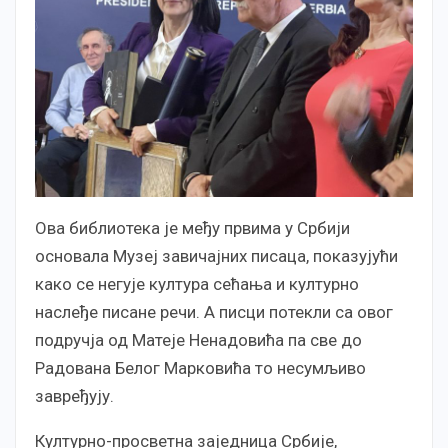
Ова библиотека је међу првима у Србији
основала Музеј завичајних писаца, показујући
како се негује култура сећања и културно
наслеђе писане речи. А писци потекли са овог
подручја од Матеје Ненадовића па све до
Радована Белог Марковића то несумљиво
завређују.
Културно-просветна заједница Србије,