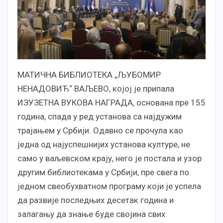
МАТИЧНА БИБЛИОТЕКА „ЉУБОМИР
НЕНАДОВИЋ“ ВАЉЕВО, којој је припала
ИЗУЗЕТНА ВУКОВА НАГРАДА, основана пре 155
година, спада у ред установа са најдужим
трајањем у Србији. Одавно се прочула као
једна од најуспешнијих установа културе, не
само у ваљевском крају, него је постала и узор
другим библиотекама у Србији, пре свега по
једном свеобухватном програму који је успела
да развије последњих десетак година и
залагању да знање буде својина свих