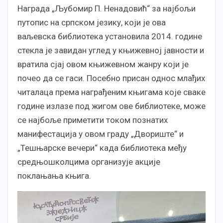
Награда „Љубомир П. Ненадовић“ за најбољи
путопис на српском језику, који је ова
ваљевска библиотека установила 2014. године
стекла је завидан углед у књижевној јавности и
вратила сјај овом књижевном жанру који је
почео да се гаси. Посебно присан однос млађих
читалаца према награђеним књигама које сваке
године излазе под жигом ове библиотеке, може
се најбоље приметити током познатих
манифестација у овом граду „Двориште“ и
„Тешњарске вечери“ када библиотека међу
средњошколцима организује акције
поклањања књига.