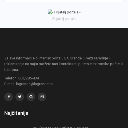
- Prijatelj portala -
Za sve informacije o Internet portalu LA Grande, u vezi saradnje i
reklamiranja na sajtu možete nas kontaktirati putem elektronske pošte ili
telefona:
Telefon: 063/285-434
E-mail: lagrande@lagrande.rs
Najčitanije