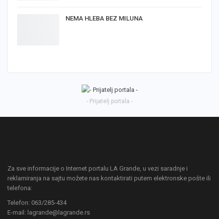
NEMA HLEBA BEZ MILUNA
- Prijatelj portala -
Za sve informacije o Internet portalu LA Grande, u vezi saradnje i
reklamiranja na sajtu možete nas kontaktirati putem elektronske pošte ili
telefona:
Telefon: 063/285-434
E-mail: lagrande@lagrande.rs