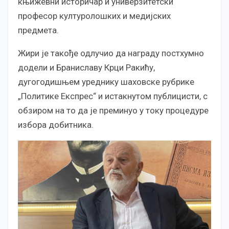
књижевни историчар и универзитетски
професор културолошких и медијских
предмета.
Жири је такође одлучио да награду постхумно
додели и Браниславу Крци Ракићу,
дугогодишњем уреднику шаховске рубрике
„Политике Експрес“ и истакнутом публицисти, с
обзиром на то да је преминуо у току процедуре
избора добитника.