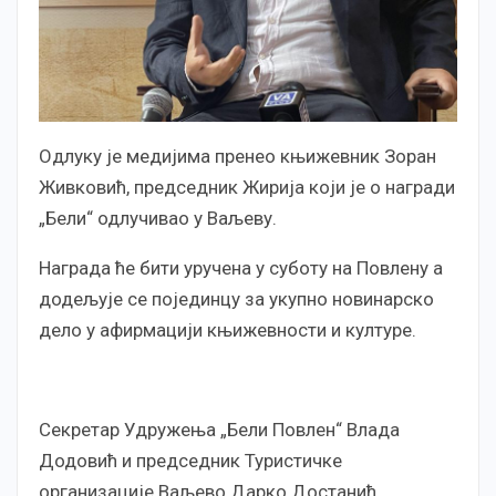
Одлуку је медијима пренео књижевник Зоран
Живковић, председник Жирија који је о награди
„Бели“ одлучивао у Ваљеву.
Награда ће бити уручена у суботу на Повлену а
додељује се појединцу за укупно новинарско
дело у афирмацији књижевности и културе.
Секретар Удружења „Бели Повлен“ Влада
Додовић и председник Туристичке
организације Ваљево Дарко Достанић,